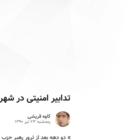
تدابیر امنیتی در شه
کاوه قریشی
پنجشنبه ۲۳ تير ۱۳۹۰
» دو دهه بعد از ترور رهبر حزب 