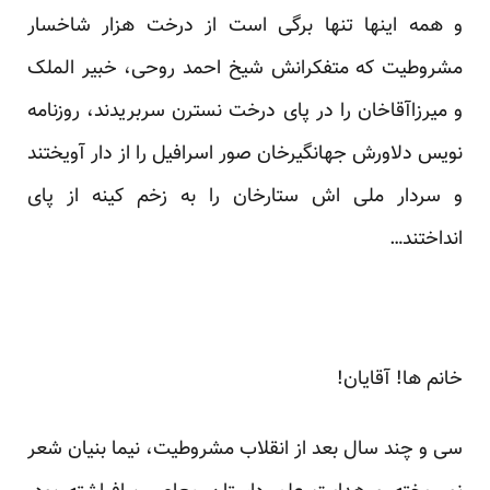
و همه اینها تنها برگی است از درخت هزار شاخسار
مشروطیت که متفکرانش شیخ احمد روحی، خبیر الملک
و میرزاآقاخان را در پای درخت نسترن سربریدند، روزنامه
نویس دلاورش جهانگیرخان صور اسرافیل را از دار آویختند
و سردار ملی اش ستارخان را به زخم کینه از پای
انداختند…
خانم ها! آقایان!
سی و چند سال بعد از انقلاب مشروطیت، نیما بنیان شعر