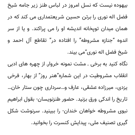
بیهوده نیست که نسل امروز در لباس
طنز
زیر جامه شیخ
فضل اله نوری را برتن حسین شریعتمداری می کند که در
همان میدان توپخانه اندیشه او را می پراکند. و یا از سر
اندوه “جنازه مشروطه” را افتاده در”
تقاطع آل احمد و
شیخ فضل اله نوری
“می بیند.
نگاه کنید به برخی ـ مشت نمونه خروارـ از چهره های ادبی
انقلاب مشروطیت در این شماره”
هنر روز
” از بهار، فرخی
یزدی، میرزاده عشقی، عارف و…سرداری چون
ستار خان
…
تاریخ را اندکی ورق بزنید. حضور طنزنویسان- بقول ابراهیم
نبوی
مشروطه خواهان خندان
- را ببینید. سرنوشت
شکل
گیری تصنیف ملی، پیدایش کنسرت
را بخوانید.