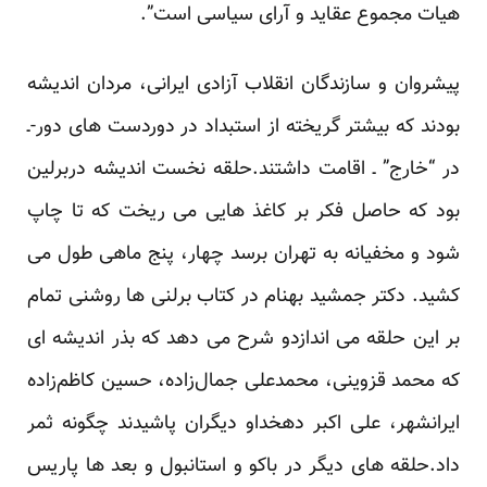
هیات مجموع عقاید و آرای سیاسی است”.
پیشروان و سازندگان انقلاب آزادی ایرانی، مردان اندیشه
بودند که بیشتر گریخته از استبداد در دوردست های دور-ـ
در “خارج” ـ اقامت داشتند.حلقه نخست اندیشه دربرلین
بود که حاصل فکر بر کاغذ هایی می ریخت که تا چاپ
شود و مخفیانه به تهران برسد چهار، پنج ماهی طول می
کشید. دکتر جمشید بهنام در کتاب
برلنی ها
روشنی تمام
بر این حلقه می اندازدو شرح می دهد که بذر اندیشه ای
که
محمد قزوینی
،
محمدعلی جمال‌زاده
،
حسین کاظم‌زاده
ایرانشهر
، علی اکبر دهخداو دیگران پاشیدند چگونه ثمر
داد.حلقه های دیگر در باکو و استانبول و بعد ها پاریس