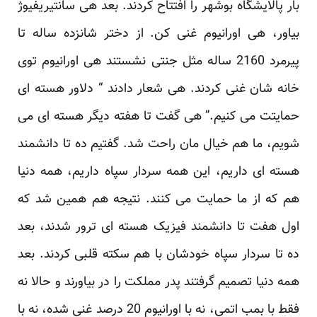
بار پالایشگاه بوشهر را افتتاح کردند. بعد هی سانتیریفیوژ
بیاور، هی اورانیوم غنی کن. از دختر شانزده ساله تا
پیرمرد 2160 ساله مثل جنتی نشستند هی اورانیوم توی
خانه شان غنی کردند. هی شعار دادند “ دلاور هسته ای
حمایتت می کنیم.” هی گفت تا هفته دیگر هسته ای می
شویم، ما هم خیال مان راحت شد. گفتیم ده تا دانشمند
هسته ای داریم، این همه سردار سپاه داریم، همه دنیا
هم که از ما حمایت می کنند. نتیجه هم همین شد که
اول هفت تا دانشمند فیزیک هسته ای ترور شدند، بعد
ده تا سردار سپاه خودشان با هم سکته قلبی کردند. بعد
همه دنیا تصمیم گرفتند پدر مملکت را در بیاورند و حالا نه
فقط با بمب اتمی، نه با اورانیوم 20 درصد غنی شده، نه با