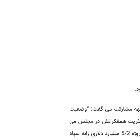
جبهه مشارکت می گفت: “وضعیت
ی اکثریت همفکرانش در مجلس می
2
⁄
5
میلیارد دلاری رابه سپاه