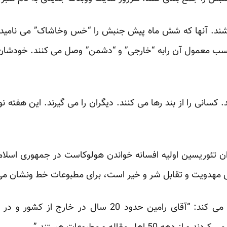
شند. آنها که شش ماه پیش جنبش را “خس وخاشاک” می نامیدند، 
سب معمول آن رابه “خارجی” و “دشمن” وصل می کنند. خودشان 
. کسانی را از بند رها می کنند. دیگران را می گیرند. این هفت
ان تئوریسین اولیه افسانه خواندن هولوکاست در جمهوری اسلا
 مهدویت و تقابل شر و خیر است، برای مطبوعات خط ونشان م
روزنامه کیهان اورا چنین معرفی می کند: “آقای رامین حدو