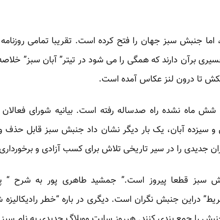
، اما جنبش سبز جهان را فتح کرده است. تقریبا تمامی روزنا
یری برآن دارند که همگی را می شود در تیتر” آبان سبز” خلاصه 
کش تا درون لنز عکاس آمده است.
شش ماه نشده راه صدساله رفته است. بیانیه شورای فعالان
 سیزده آبان، یک بار دیگر نشان داد جنبش سبز قابل حذف و
ان جدیدی را در سیر تاریخی تلاش برای کسب آزادی و برخورداری ا
ش سبز قطعا پیروز است.” جمشید طاهری پور به شرح “ پ
تفریط” دراین جنبش نگران است. دیگری در باره “خطر رادیکالیز
ش را جمع بندی کنند. هرروز سایت ووبلاگ جدیدی به نام سبز ب