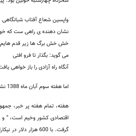
سحرگاه چهارشنبه خونین بود. پیک
واپسین شعاع آفتاب شبانگاهی
نشان دهنده ی راهی ست که خوا
خش خش برگ ها زیر قدم هایم
می گوید: بگذار تا فرو افتی
آنگاه راه آزادی را باز خواهی یافت
اما هفته سوم آبان ماه 1388 نشان داد که “آبان سبز” تنها سبز سال نیست. ایران براه سبز می رود.
هفته، تمام هفته پر خبر، جمه
اقتصادی کشور وخیم است، ” و دو
گرفت. با 600 هزار دلار در نیکاراگوئه که فقط 300مسلمان اهل سنت دارد مسجد می ساخت. پروژه