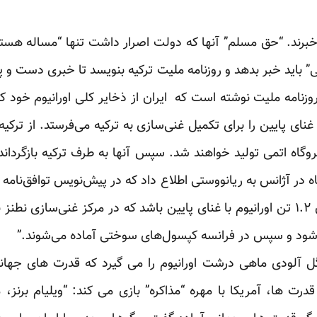
ی خبرند. “حق مسلم” آنها که دولت اصرار داشت تنها “مساله هست
 باید خبر بدهد و روزنامه ملیت ترکیه بنویسد تا خبری دست و 
ورانیوم با غنای پایین را برای تکمیل غنی‌سازی به ترکیه می‌فرستد. از 
وگاه اتمی تولید خواهند شد. سپس آنها به طرف ترکیه‌ بازگرداند
 در آژانس به ریانووستی اطلاع داد که در پیش‌نویس توافق‌نامه 
اولیه برای عرضه سوخت به ایران ۱.۲ تن اورانیوم با غنای پایین باشد که در مرکز غن
‌شود و سپس در فرانسه کپسول‌های سوختی آماده می‌شوند.”
ل آلودی ماهی درشت اورانیوم را می گیرد که قدرت های جه
رت ها، آمریکا با مهره “مذاکره” بازی می کند: “ویلیام برنز،