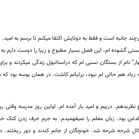
ند جانبه است و فقط به دوتایش اکتفا میکنم تا برسم به امید.‏
ی گشوده ام، این فصل بسیار مطبوع و زیبا را دوست دارم به ویژه
ر” نام از بستگان نسبی ام که دراستانبول زندگی میکردند و برای 
زیاد هم حالی ام نبود، برلبانم کاشت. در همان بوسه بود که 
طع نظربدهم. دربیم و امید بار آمده ام. اولین روز مدرسه وقت
غن بود. زبان معلم را نمیفهمیدم. به جرم حرف زدن کتک خو
ال شرحه شرحه شد. خونچگان از جانم کندند و دور ریختند. ‏درم