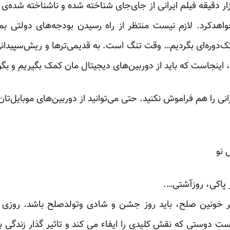
دقیقه فیلم ایرانی از ‏جای‌جای شناخته شده و ناشناخته شده‌ی
دکرد. لازم ‏نیست منتظر از راه رسیدن بودجه‌های دولتی بمانی
ک‌دوره‌ای بگردیم… وقت تنگ است. به قدیمی‌ترها و ریش‌سپیدانی
نجاست که باید از دوربین‌های دیجیتال مان کمک بگیریم و بگویم 3 ـ 2 ـ 1 حر
انی را هم فراموش نکنید. حتی می‌توانید از دوربین‌های موبایل‌تان
‏‎‎
 پاکی، روزآشتی….‏
 خونین صلح، باید روز جشن و شادی وتولدصلح باشد. روزی با
ت دوستی که نقش کلیدی را ایفاء می کند و تاثیر گذار زندگی 