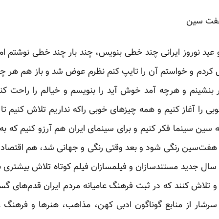
فت سین‎‎
و عید نوروز ایرانی چند خطی بنویس، چند بار چند خطی نوشتم اما ب
 کردم و خواستم آن را تایپ کنم نظرم عوض شد و باز هم هر چه ‏ن
بنشینم و هرچه آمد خوش آید را بنویسم و خیالم را ‏راحت کن
وبی را آغاز کنیم و همه چیزهای خوبی ‏راکه نداریم تلاش کنیم ت
سین سینما فکر کنیم و برای ‏سینمای ایران هم آرزو کنیم که ب
ه هفت‌سین رنگی ‏شود و بعد وقتی رنگی و جهانی شد، هم اقتصاد
 سال ‏جدید مستندسازان و فیلمسازان فیلم کوتاه تلاش بیشتری 
و تلاش کنند که در ثبت فرهنگ عامیانه مردم ایران قدم‌های گست
ری سرشار از منابع گوناگون ادبی کهن، مذاهب، هنرها و فرهنگ غ