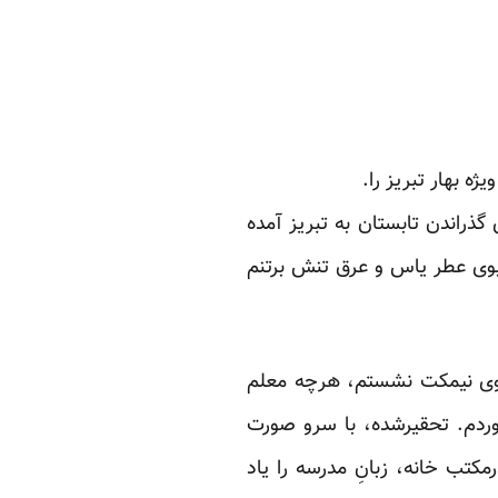
 بهار تبریز را.‏
گذراندن تابستان به ‏تبریز آمده
بوی عطر یاس ‏و عرق تنش برتنم
ی روی نیمکت نشستم، ‏هرچه معلم
ردم. ‏تحقیرشده، با سرو صورت
کتب خانه، زبانِ مدرسه را یاد