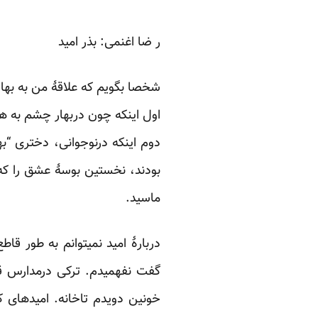
ر ضا اغنمی: بذر امید‎‎
شخصا بگویم که علاقۀ من به بهارچ
اول اینکه چون دربهار چشم به هست
دوم اینکه درنوجوانی، دختری “بها
بودند، نخستین بوسۀ عشق را که 
ماسید. ‏
دربارۀ امید نمیتوانم به طور قا
گفت نفهمیدم. ترکی درمدارس قد
خونین دویدم تاخانه. امیدهای ک