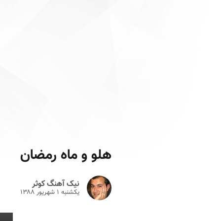
هلو و ماه رمضان
نیک آهنگ کوثر
یکشنبه ۱ شهريور ۱۳۸۸