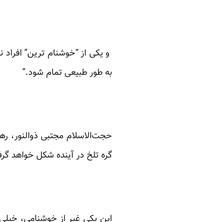
و یکی از “خوشنام ترین” افراد ن
به طور طبیعی تمام شود.”
حجت‌الاسلام مجتبی ذوالنور، ره
گره تلخ در آینده شکل خواهد گر
این یکی غیر از خوشنامی، خیلی ه