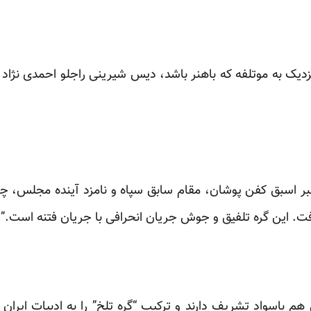
زدیک به موتلفه که باهنر باشد، دیس شیرینی راجلو احمدی نژاد 
بر اسبق کفن پوشان، مقام سابق سپاه و نامزد آینده مجلس، چما
فت. این گره تلفیق و جوش جریان انحرافی با جریان فتنه است.”
م باسواد تشریف دارند و ترکیب “گره تلخ” را به ادبیات ایران