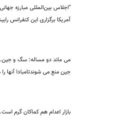
“اجلاس بین‌المللی مبارزه جهان
آمریکا برگزاری این کنفرانس راب
می ماند دو مساله: سگ و جین.خ
جین منع می شوندتامبادا آنها را
بازار اعدام هم کماکان گرم است. 62 تن دیگر را هم در زندان وکیل آباد مشهد، مخفیانه به چوبه های اعدام می سپارن