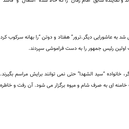
ند و نماینده سابق “امام زمان” را که حالا شده “آشغال” و “فاسد” د
شد به عاشورایی دیگر.ترور” هفتاد و دوتن “را بهانه سرکوب کرد
 اولین رئیس جمهور را به دست فراموشی سپردند.
یگر، خانواده “سید الشهدا” حتی نمی توانند برایش مراسم بگیرند.
امنه ای به صرف شام و میوه برگزار می شود. آن رفت و خاطره شد