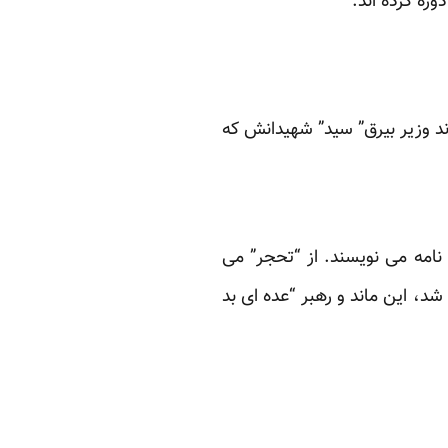
وره کرده اند.
ند وزیر بیرق” سید” شهیدانش که
 نامه می نویسند. از “تحجر” می
، این ماند و رهبر “عده ای بد