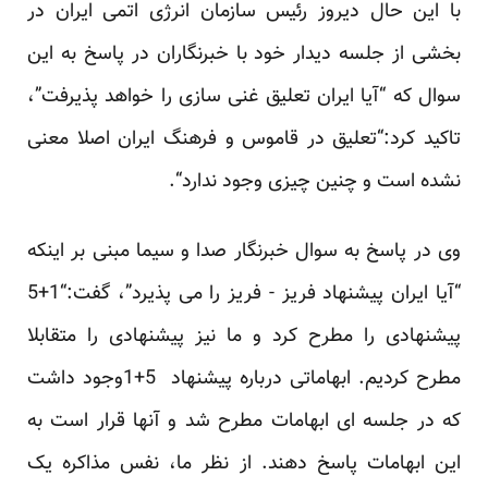
با این حال دیروز رئیس سازمان انرژی اتمی ایران در
بخشی از جلسه دیدار خود با خبرنگاران در پاسخ به این
سوال ‏که “آیا ایران تعلیق غنی سازی را خواهد پذیرفت”،
تاکید کرد:“تعلیق در قاموس و فرهنگ ایران اصلا معنی
نشده است ‏و چنین چیزی وجود ندارد‎.“‎
وی در پاسخ به سوال خبرنگار صدا و سیما مبنی بر اینکه
“آیا ایران پیشنهاد فریز - فریز را می پذیرد”، گفت:“1+5
‏پیشنهادی را مطرح کرد و ما نیز پیشنهادی را متقابلا
مطرح کردیم. ابهاماتی درباره پیشنهاد ‏‎1+5 ‎وجود داشت
که در ‏جلسه ای ابهامات مطرح شد و آنها قرار است به
این ابهامات پاسخ دهند‎.‎‏ از نظر ما، نفس مذاکره یک