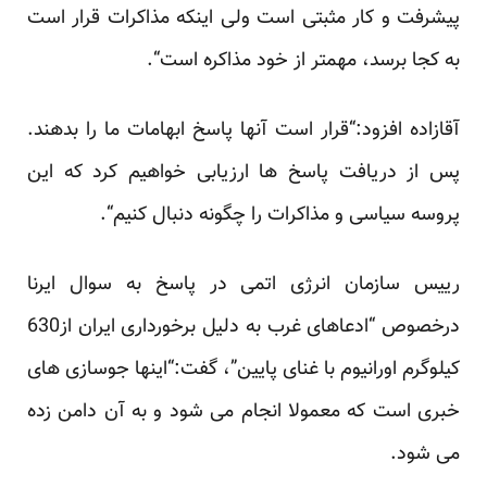
پیشرفت و کار ‏مثبتی است ولی اینکه مذاکرات قرار است
به کجا برسد، مهمتر از خود مذاکره است‎.“‎
آقازاده افزود:“قرار است آنها پاسخ ابهامات ما را بدهند.
پس از دریافت پاسخ ها ارزیابی خواهیم کرد که این
پروسه ‏سیاسی و مذاکرات را چگونه دنبال کنیم‎.“‎
رییس سازمان انرژی اتمی در پاسخ به سوال ایرنا
درخصوص “ادعاهای غرب به دلیل برخورداری ایران از630
‏کیلوگرم اورانیوم با غنای پایین”، گفت:“اینها جوسازی های
خبری است که معمولا انجام می شود و به آن دامن زده
می ‏شود‎.‎