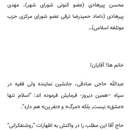
محسن پیرهادی (عضو کنونی شورای شهر)، مهدی
پیرهادی (داماد حمیدرضا ترقی عضو شورای مرکزی حزب
موتلفه اسلامی)…
خانم ها! آقایان!
عبدالله حاجی صادقی، جانشین نماینده ولی فقیه در
سپاه –همین دیروز- فرمایش فرموده اند: “اسلام تنها
«عشق» نیست٬ بلکه «مرگ» و «نفرین» هم دارد”.
حاج آقا این مطلب را در واکنش به اظهارات “روشنفکرانی”