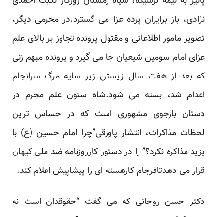
پائیز به نیمه نرسیده، سیاه زمستان
روزگار نکبت
احمدی
نژادی، باز برایران پرده عزا می گسترد.در محرمی دیگر،
تصویر مامور اطلاعاتی و مقتول پرونده تجاوز بر بالای علم
عزای امام سومین شیعیان جا می گیرد و
پرونده مبهم
زنی
که بعد از هفت سال زیستن زیر سایه مرگ سرانجام
اعدام شد، بسته می شود.شاه ستون علم محرم در
دستان بازجوی مشهوری است که در حساس ترین
لحظات مذاکرات، انتشار پاورقی”
چرا امام حسین (ع) با
یزید مذاکره نکرد؟”
را در دستور کارروزنامه ضد ملی کیهان
قرار می دهدتافرجام کارهسته ای را پیشاپیش اعلام کند.
دکتر حسن روحانی که می گفت “حقوقدان است نه