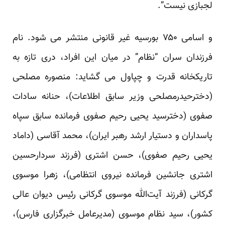
لجبازی نیست”.
و اسامی ۷۵۰ بورسیه غیر قانونی منتشر می شود. نام
فرزندان سران “نظام” در میان این افراد، دری تازه به
تاریکخانه قدرت و چپاول می گشاید: منصوره مصلحی
(دخترحیدرمصلحی وزیر سابق اطلاعات)، حنانه سادات
صفوی (دخترسید یحیی رحیم صفوی فرمانده سابق سپاه
پاسداران و دستیار ارشد رهبر ایران)، محمد آقاسی (داماد
یحیی رحیم صفوی)، حسن اشتری (فرزند سردارحسین
اشتری جانشین فرمانده نیروی انتظامی)، زهرا موسوی
گرکانی (فرزند آیت‌الله موسوی گرکانی رئیس دیوان عالی
کشور)، سید نظام موسوی (مدیرعامل خبرگزاری فارس)،