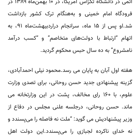
اتمی در دانشگاه تکزاس آمریکا، در ۱۰ بهمن‌ماه ۱۳۸۹ در
فرودگاه امام خمینی و به‌هنگام ترک کشور بازداشت
شد.او پس از ۱۵ ماه، سرانجام دراردبیهشت‌ماه ۹۱، به
اتهام “ارتباط با دولت‌های متخاصم” و “کسب درآمد
نامشروع” به ده سال حبس محکوم گردید.
هفته اول آبان به پایان می رسد.محمود نیلی احمدآبادی،
گزینه پیشنهادی جدید حسن روحانی، برای تصدی وزارت
علوم، با ۱۶۰ رای مخالف، پشت در این وزارتخانه می
ماند. حسن روحانی، درجلسه علنی مجلس در دفاع از
وزیر پیشنهادیش می گوید: “ملت نه فاصله را می‌پسندد و
نه خدای ناکرده لجبازی را می‌پسندد.این دولت اهل