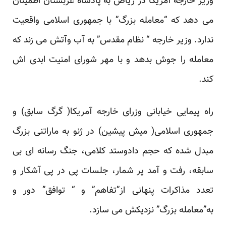
وزیر خارجه آمریکا در ریاض به پادشاه عربستان اطمینان
می دهد که “
معامله بزرگ
” با جمهوری اسلامی واقعیت
ندارد. وزیر خارجه “ نظام مقدس” به آب وآتش می زند که
معامله را جوش بدهد و با مهر شورای امنیت ابدی اش
کند.
راه پیمایی خیابانی وزرای خارجه آمریکا( گرگ سابق) و
جمهوری اسلامی( میش پیشین) در ژنو به ماراتنی بزرگ
مبدل شده که حجم دادوستد کلامی، جنگ رسانه ای بی
سابقه، رفت و آمد پر شمار، جلسات پی در پی آشکار و
تعدد مذاکرات پنهانی از”تفاهم” و “ توافق” دور و
به”معامله بزرگ” نزدیکش می سازد.