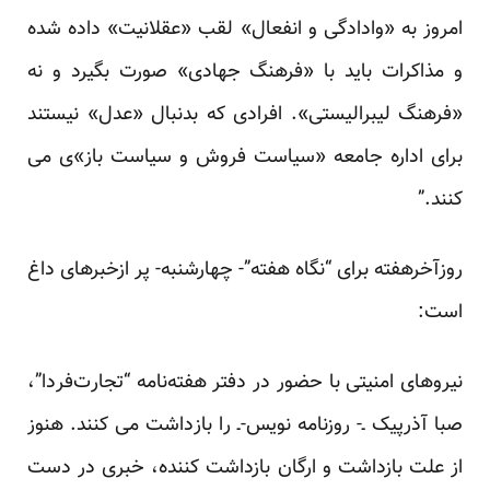
امروز به «وادادگی و انفعال» لقب «عقلانیت» داده شده
و مذاکرات باید با «فرهنگ جهادی» صورت بگیرد و نه
«فرهنگ لیبرالیستی». افرادی که بدنبال «عدل» نیستند
برای اداره جامعه «سیاست فروش و سیاست باز»ی می
کنند.”
روزآخرهفته برای “نگاه هفته”- چهارشنبه- پر ازخبرهای داغ
است:
ﻧﯿﺮﻭﻫﺎﯼ ﺍﻣﻨﯿﺘﯽ ﺑﺎ ﺣﻀﻮﺭ ﺩﺭ ﺩﻓﺘﺮ ﻫﻔﺘﻪﻧﺎﻣﻪ “ﺗﺠﺎﺭﺕﻓﺮﺩﺍ”،
ﺻﺒﺎ ﺁﺫﺭﭘﯿﮏ‌ ـ- روزنامه نویس-ـ ﺭﺍ ﺑﺎﺯﺩﺍﺷﺖ می کنند. هنوز
از علت بازداشت و ارگان بازداشت کننده، خبری در دست