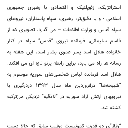
استراتژیک، ژئوپلتیک و اقتصادی با رهبری جمهوری
اسلامی - و یا دقیق‌تر، رهبری، سپاه پاسداران، نیروهای
سپاه قدس و وزارت اطلاعات – می گذرد. تصویری که از
قاسم سلیمانی٬ فرمانده نیروی “قدس” سپاه در کنار
خانواده هلال اسد پسر عموی بشار اسد، این هفته به
رسانه ها راه می یابد، براین رابطه پرتو تازه ای می افکند.
هلال اسد فرمانده لباس شخصی‌های سوریه موسوم به
“شبیحه‌ها” درفروردین ماه سال ۱۳۹۳ دردرگیری با
نیرویهای ارتش آزاد سوریه در “لاذقیه” نزدیکی مرزترکیه
کشته شد.
“رفقا”ی دو قدرت کمونیست ورقیب سابق که حالا دست