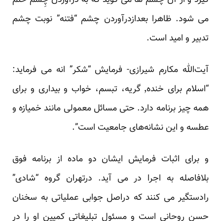
گیرد و از آن
چَشم ها
می گوید که به درآوردن چِشم ختم
می شود. ظاهرا بعدازدرآوردن چشم “فتنه” نوبت چشم
تدبیر و امید است.
آیت‌الله مکارم شیرازی- فرمایش “شکر” انه می فرماید:
“اسلام برای خنده٬ گریه، تبسم، خواب و بیداری و برای
همه چیز برنامه دارد. حتی مسائل معمولی مانند خمیازه و
عطسه و این نشانه‌های جامعیت است”.
و برای اثبات فرمایش ایشان دو ماده از برنامه فوق
بلافاصله به اجرا در می آید. درتهران گروه “شادی”
رادستگیر می کنند که دراصل جوابی عملیاتی به سخنان
حسن روحانی است و مسئول تبلیغاتی کمپین او را در