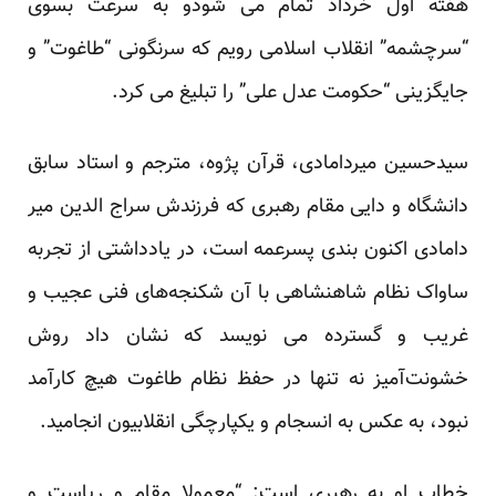
هفته اول خرداد تمام می شودو به سرعت بسوی
“سرچشمه” انقلاب اسلامی رویم که سرنگونی “طاغوت” و
جایگزینی “حکومت عدل علی” را تبلیغ می کرد.
سیدحسین میردامادی، قرآن پژوه، مترجم و استاد سابق
دانشگاه و دایی مقام رهبری که فرزندش سراج الدین میر
دامادی اکنون بندی پسرعمه است، در یادداشتی از تجربه‌
ساواک نظام شاهنشاهی با آن شکنجه‌های فنی عجیب و
غریب و گسترده می نویسد که نشان داد روش
خشونت‌آمیز نه تنها در حفظ نظام طاغوت هیچ کارآمد
نبود، به عکس به انسجام و یکپارچگی انقلابیون انجامید.
خطاب او به رهبری است: “معمولا مقام و ریاست و