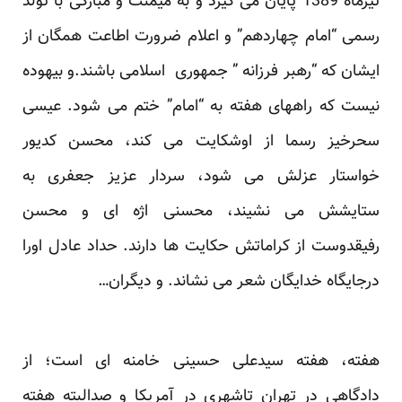
تیرماه 1389 پایان می گیرد و به میمنت و مبارکی با تولد
رسمی “امام چهاردهم” و اعلام ضرورت اطاعت همگان از
ایشان که “رهبر فرزانه ” جمهوری اسلامی باشند.و بیهوده
نیست که راههای هفته به “امام” ختم می شود. عیسی
سحرخیز رسما از اوشکایت می کند، محسن کدیور
خواستار عزلش می شود، سردار عزیز جعفری به
ستایشش می نشیند، محسنی اژه ای و محسن
رفیقدوست از کراماتش حکایت ها دارند. حداد عادل اورا
درجایگاه خدایگان شعر می نشاند. و دیگران…
هفته، هفته سیدعلی حسینی خامنه ای است؛ از
دادگاهی در تهران تاشهری در آمریکا و صدالبته هفته