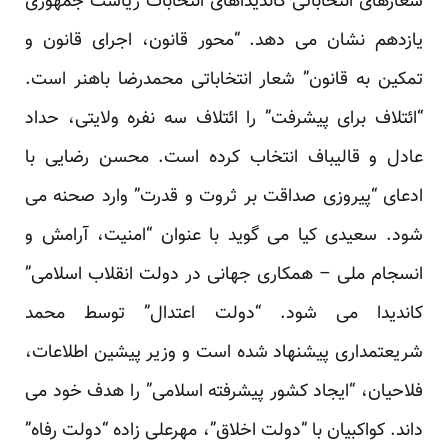
شعارهای انتخاباتی کاندیداهای انتخابات ریاست جمهوری
یازدهم نشان می دهد. “محور قانون، اجرای قانون و
تمکین به قانون” شعار انتخاباتی محمدرضا باهنر است.
“ائتلاف برای پیشرفت” را ائتلاف سه نفره ولایتی، حداد
عادل و قالیباف انتخاب کرده است. محسن رضایی با
ادعای “پیروزی صداقت بر ثروت و قدرت” وارد صحنه می
شود. سعیدی کیا می گوید با عنوان “امنیت، آرامش و
انسجام ملی – همکاری جهانی در دولت انقلاب اسلامی”
کاندیدا می شود. “دولت اعتدال” توسط محمد
شریعتمداری پیشنهاد شده است و وزیر پیشین اطلاعات،
فلاحیان، “ایجاد کشور پیشرفته اسلامی” را هدف خود می
داند. کواکبیان با “دولت اخلاق”، مهرعلی زاده “دولت رفاه”