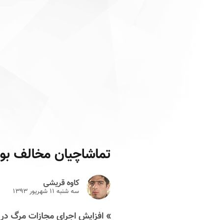
تماشاچیان مخالف بود
کاوه قریشی
سه شنبه ۱۱ شهريور ۱۳۹۳
» افزایش اجرای مجازات مرگ در م