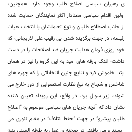
ی رهبران سیاسی اصلاح طلب وجود دارد. همچنین،
‏اولین اقدام سیاسی معنادار اکثر نمایندگان حمایت شده
از جانب اصطلاح طلبان و نوع تعاملشان با انتخاب ‏هیات
رئیسه، در جهت برگزیده شدن بی رقیب علی لاریجانی- که
خود روزی فرمان هدایت جریان ضد ‏اصلاحات را در دست
داشت- اندک بارقه های امید به این گروه را نیز در همان
ابتدا خاموش کرد و نتایج ‏چنین انتخاباتی را که چهره های
شاخص و شجاع به تیغ نظارت استصوابی از دور خارج می
شوند، زیر ‏سوال برد. در واقع، این رویداد تعیین کننده
نشان داد که آنچه جریان های سیاسی موسوم به “اصلاح
طلبان ‏پیشرو” در جهت “حفظ ائتلاف” در مقام تئوری می
ریسند و می بافند، در صحنه ی عمل به طرفه العینی پنبه