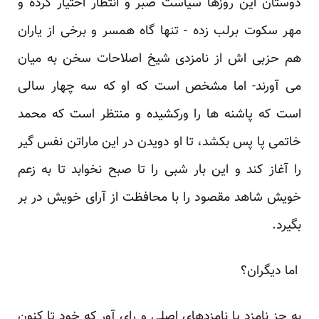
دوستان این روزها سیاست صبر و انتظار اختیار کرده و
مهر سکوت برلب زده - تنها گاه همسر و ‏برخی از یاران
هم حزبی اش از نامزدی شیخ اصلاحات سخن به میان
می آورند- اما مشخص است که او که ‏سه چهار سالی
است که پاشنه ها را ورکشیده و منتظر است که محمد
خاتمی پا پس بکشد، تا او دویدن در این ‏ماراتن نفس گیر
را آغاز کند و این بار شبی را تا صبح نخوابد تا به زعم
خویش شاهد مقصود را با محافظت ‏از آرای خویش در بر
بگیرد.‏
‎ ‎اما دیگران؟‎ ‎
به جز نامزد یا نامزدهای اصلی و رای آور که خود تا کنون