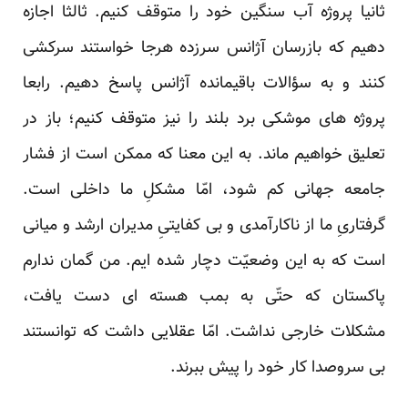
ثانیا پروژه آب سنگین خود را متوقف کنیم. ثالثا اجازه
دهیم که بازرسان آژانس سرزده هرجا خواستند سرکشی
کنند و به سؤالات باقیمانده آژانس پاسخ دهیم. رابعا
پروژه‏ های موشکی برد بلند را نیز متوقف کنیم؛ باز در
تعلیق خواهیم ماند. به این معنا که ممکن است از فشار
جامعه جهانی کم شود، امّا مشکلِ ما داخلی است.
گرفتاریِ ما از ناکارآمدی و بی‏ کفایتیِ مدیران ارشد و میانی
است که به این وضعیّت دچار شده‏ ایم. من گمان ندارم
پاکستان که حتّی به بمب هسته ‏ای دست یافت،
مشکلات خارجی نداشت. امّا عقلایی داشت که توانستند
بی‏ سروصدا کار خود را پیش ببرند.