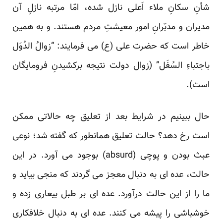
شأنِ سکانِ ملاء اَعلی نازل شده، امّا مرتبه‏ نازلِ آن
مدیران و مدبّرانِ امور معیشتِ مردم هستند. و به همین
خاطر است که حضرت علی (ع) می‏ فرمایند: “زوالُ الدُوَل
باجتباءِ السُفَل” (زوال دولت نتیجه‏ برکشیدنِ فرومایگان
است).
حال ببینیم در شرایط بعد از تعلیق چه حالاتی ممکن
است رخ دهد؟ حالت تعلیق همانطور که گفته شد؛ نوعی
عبث بودن و پوچی (absurd) بوجود می ‏آورد. در این
حالت، عده‏ ای به دنبال معجز می‏ گردند که منجی بیاید و
ما را از این حالت درآورد. عده‏ ای بر طبل بیعاری زده و
خوشباشی را پیشه می‏ کنند. عده‏ ای به دنبال خلافکاری