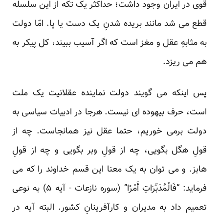
قوی در ایران وجود داشت؛ حداکثر یک تکه از این سلسله
قطع می ‏شد مانند بریده شدنِ یک دست یا پا. امّا دولت
به‏ مثابهِ عقل و مغز است که اگر آسیب ببیند، کل پیکر به
هم می‏ ریزد.
پس اینکه می‏ گویند دولت نماینده عقلانیت یک ملت
است، حرف بیهوده ‏ای نیست. هرجا در ادبیات سیاسی به
دولت برمی ‏خوریم، حتما عقل نیز همانجاست. چه از
قولِ هگل بگویی، چه از قولِ وبر بگویی و چه از قولِ
هابز. و می‏ توان به یک معنا این قسم خداوند را که می‏
فرماید: “فَالْمُدَبِّرَاتِ أَمْرًا” (سوره نازعات - آیه ۵) به‏ نوعی
تعمیم داد به مدیران و کارآفرینانِ کشور. البته آیه در