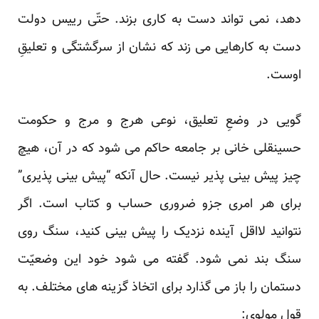
دهد، نمی‏ تواند دست به کاری بزند. حتّی رییس دولت
دست به کارهایی می ‏زند که نشان از سرگشتگی و تعلیقِ
اوست.
گویی در وضعِ تعلیق، نوعی هرج و مرج و حکومت
حسینقلی‏ خانی بر جامعه حاکم می‏ شود که در آن، هیچ
چیز پیش ‏بینی ‏پذیر نیست. حال آنکه “پیش‏ بینی‏ پذیری”
برای هر امری جزو ضروری حساب و کتاب است. اگر
نتوانید لااقل آینده نزدیک را پیش ‏بینی کنید، سنگ روی
سنگ بند نمی‏ شود. گفته می ‏شود خود این وضعیّت
دستمان را باز می‏ گذارد برای اتخاذ گزینه ‏های مختلف. به
قولِ مولوی: