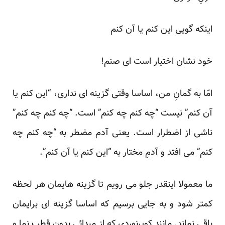
اینکه گویی این کنم یا آن کنم
خود نشان اختیار است ای صنم!
امّا به گمانِ من، اساسا وقتی گزینه ‏ای نداری، “این کنم یا
آن کنم” نیست “چه کنم چه کنم” است. “چه کنم چه کنم”
ناشی از اضطرار است. یعنی آدم مضطر به “چه کنم چه
کنم” می ‏افتد و آدمِ مختار به “این کنم یا آن کنم”.
ما معمولا اینقدر جلو می‏ رویم تا گزینه‏ هایمان هر لحظه
کمتر شود و به جایی برسیم که اساسا گزینه ‏ای برایمان
باقی نماند. مانند کویرنوردی که از مبدائی بدون قطب‏ نما و