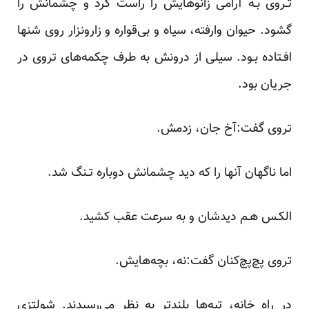
تـروی‌ بـه‌ آرامی‌ زانوهایش‌ را‌ راست کرد و چشمانش را
گشود. حیوان وارفته، سیاه و بی‌قواره و زارونزار روی شنها
افـتاده بـود. سیلی از درونش به طرف چکمه‌های تروی در
جریان بود.
تروی گفت:آخ جان، زدمش.
اما ناگهان آنها را که دید چشمانش دوباره تـنگ شد.
الکـس هـم دیدشان و به سرعت عقب کشید.
تروی پچ‌پچ‌کنان گفت:نه، بچه‌هایش.
در راه خانه، تپه‌ها بلندتر به نظر می‌رسیدند. شولتزی