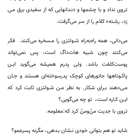
تروی نداد و با چشمها و دنـدانهایی که از سفیدی برق مـی
زد، رشـتهء کلام را از سر می‌گرفت.
می‌دانی، همه راه‌به‌راه شـولتزی را‌ مـسخره‌ می‌کنند. فکر
می‌کنند چون شبیه هات‌داگ است، پس نمی‌تواند
پوست‌کلفت باشد. ولی پدرم همیشه می‌گوید ایـن
پاکـوتاهها جانورهای کوچک پدرسوخته‌ای هستند و جـان
مـی‌دهند بـرای شکار. به نظر مـن شـولتزی ثابت کرد‌ که‌
ایـن کـاره است، تو چه می‌گویی؟
تروی با جدیت منّ‌ومنّ کرد که:معلومه.
شاید تو هم بتوانی خودی نـشان بـدهی، مگرنه پسرعمو؟