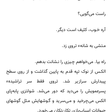
راست می‌گویی؟
آره خـوب، کثیف اسـت دیگر.
مـتشی به‌ شانهء‌ تروی‌ زد.
راه بیا. می‌خواهم چـیزی را نـشانت بدهم.
الکـس از نوک‌ تپه قدم به پایین گذاشت و از روی سطح
پیبدارش سرازیر شد. تروی فقط سر تراشیدهء
پسرعمویش را می‌دید‌ که‌ دور‌ می‌شد. شولتزی پابه‌پای
الکس می‌چرخید و مـی‌سرید و گـوشهایش مـثل گوشهای
حیوانات‌ اسباب‌بازی‌ تکان‌تکان می‌خورد.