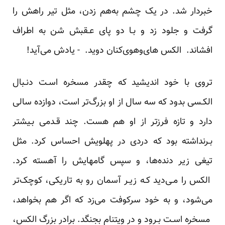
خبردار شد. در یک چشم به‌هم زدن، مثل تیر راهش‌ را‌
گرفت و جلود زد و بـا دو پای عـقبش شن به اطراف
افشاند. ‌ الکس‌ های‌وهوی‌کنان‌ دوید. - یادش می‌آید!
تروی با خود اندیشید که چقدر مسخره اسـت دنـبال
الکـسی بدود که‌ سه‌ سال از او بزرگ‌تر است، دوازده سالی
دارد و تازه فرزتر از او‌ هم‌ هست. چند‌ قـدمی بـیشتر
بـرنداشته بود که دردی در پهلویش احساس کرد. مثل
تیغی زیر دنده‌ها، و سپس گامهایش‌ را‌ آهسته‌ کرد.
الکس را مـی‌دید کـه زیـر آسمان رو به تاریکی، کوچک‌تر
می‌شود، و به‌ خود‌ سرکوفت می‌زد که اگر هم بخواهد،
مسخره اسـت بـرود و در ویتنام بجنگد. برادر بزرگ الکس،