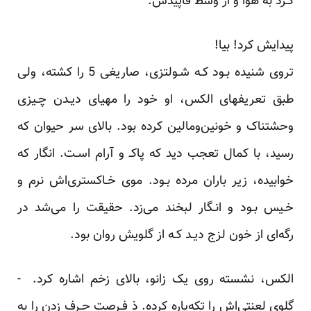
کـرد به هوا و از وسط‌ قاپیدش.
پیدایش کرد! بیا!
تروی شنیده بـود کـه‌ شـولتزی، صاریغی‌ 5 را‌ کشته، ولی‌
طبق تعریفهای الکس، او‌ خود‌ را مهیای دیـدن چـیزی
وحشتناک و خونین‌ومالین کرده بود. بالای سر حیوان که
رسید، با کمال تعجب دید‌ که‌ پاکـ‌ و آرام اسـت. انگار که
خوابیده، زیر باران مرده‌ بـود. موی‌ خـاکستری‌اش‌ نرم‌ و
خـیس‌ بـود و انـگار لبخند می‌زد. حقیقت را می‌شد در
رگه‌ای از خون لزج دیـد کـه از گلویش روان بود.
الکس، نشسته روی یک زانو، بالای زخم اشاره کرد. -
گلوی لعنتی‌اش‌ را تکه‌پاره کرده. ذ فـرصت حـرف زدن را به