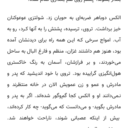
الکس دوباهر ضربه‌ای به حویان زد. شولتزی عوعوکنان
خیز برداشت. تروی، ترسیده، پشتش‌ را‌ به‌ آنها کـرد، رو به
آب. امواج سرخی کـه ایـن همه راه برای دیدنشان آمده
بود، هنوز هم‌ داشتند‌ غرّان، منظم و فارغ البال به ساحل
می‌خوردند، و بر فرازشان، آسمان به رنگ خاکستری
هول‌انگیزی‌ گراییده‌ بود. تروی‌ با خود اندیشید که پدر و
مادرش و عمو و زن عمویش الان در‌ خانه‌ منتظرند و
نـمی‌دانند او و الکس کجا گم‌وگور شده‌اند. اگر به پدر و
مادرش‌ بگوید- و‌ می‌دانست‌ که می‌گوید- چه کار کرده‌اند،
بیش از اینکه عصبانی شوند، ناراحت خواهند شد.