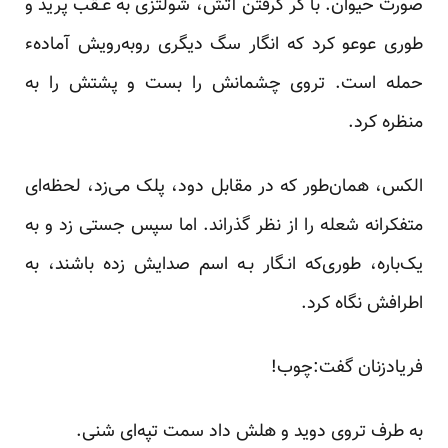
صورت حیوان. با گر گرفتن آتش، شولتزی به‌ عـقب‌ پرید‌ و
طوری عوعو کرد که انگار سگ دیگری روبه‌رویش آمادهء
حمله است. تروی چشمانش را بست و پشتش ‌‌را‌ به
منظره کرد.
الکس، همان‌طور که در مقابل دود، پلک می‌زد، لحظه‌ای
متفکرانه شعله را از‌ نظر‌ گذراند. اما‌ سپس جستی زد و به
یک‌باره، طوری‌که انـگار بـه اسم صدایش زده باشند، به
اطرافش نگاه کرد.
فریادزنان گفت:چوب!
به طرف تروی دوید و هلش داد سمت تپه‌ای شنی.