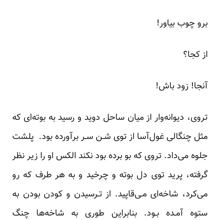
برو‌ چوب بیاور!
از کجا؟
آنجا! زود‌ باش!
تروی، دیوانه‌وار از میان ساحل دوید و رسید به بوته‌ای که
مثل چنگالی غول‌آسا از توی شـن سـر برآورده بود. پلشت
جلوه می‌داد. تروی که بو برده بود نکند الکس او را‌ زیر نظر
گرفته، پرید توی دل بوته و چرخید و به هر طرف که رو
می‌کرد، شاخه‌ای مـی‌قاپید. از تـرسیدن و کودن بودن به
ستوه آمـده بـود. بنابراین طوری به شاخه‌ها چنگ