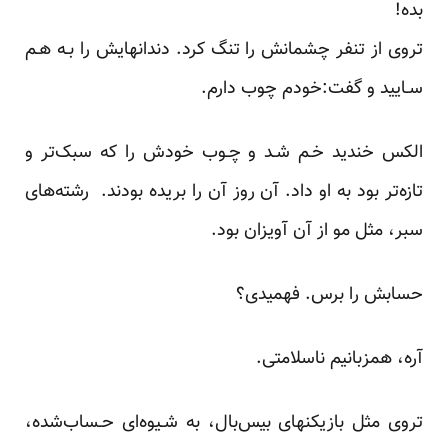
بده!
تروی از تنفر چشمانش را تنگ‌ کرد. دندانهایش را بـه هـم‌
سـایید‌ و گفت:خودم چوب دارم.
الکس‌ خندید‌ خـم شـد و چـوب خودش را که سبک‌تر و
تازه‌تر بود به او‌ داد. آن‌ روز آن را بریده بودند. ‌ رشته‌های‌
سبر، مثل‌ مو از آن‌ آویزان‌ بود.
حسابش را برس. فهمیدی؟
آره، همزبانیم‌ ناسلامتی.
تروی مثل بازیکنهای بیس‌بال، به شـیوه‌ای حـساب‌شده،