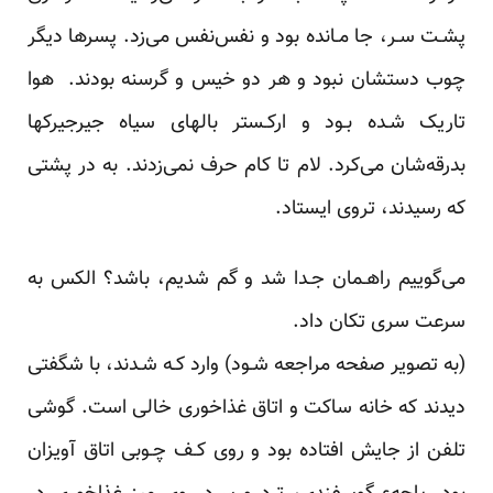
پشـت سـر، جا‌ مـانده‌ بود و نفس‌نفس می‌زد. پسرها دیگر
چوب دستشان نبود و هر دو خیس و گرسنه بودند. هوا
تاریک شـده بـود و ارکـستر بالهای سیاه جیرجیرکها
بدرقه‌شان می‌کرد. لام تا کام حرف‌ نمی‌زدند. به‌ در پشتی
که رسیدند، تروی ایستاد.
می‌گوییم راهـمان جـدا شد و گم شدیم، باشد؟ الکس به
سرعت سری تکان داد.
(به تصویر صفحه مراجعه شـود)‌ وارد‌ کـه شـدند، با شگفتی
دیدند که‌ خانه‌ ساکت و اتاق غذاخوری خالی است. گوشی
تلفن از جایش افتاده بود و روی کـف چـوبی اتاق آویزان