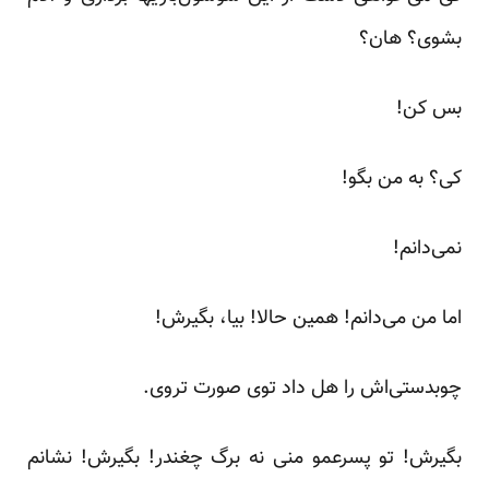
بشوی؟ هان؟
بس‌ کن!
کی؟ به‌ من‌ بگو!
نمی‌دانم!
اما من می‌دانم! همین حالا! بیا، بگیرش!
چوبدستی‌اش‌ را‌ هل داد توی صورت تروی.
بگیرش! تو پسرعمو منی نه برگ چغندر! بگیرش! نشانم‌