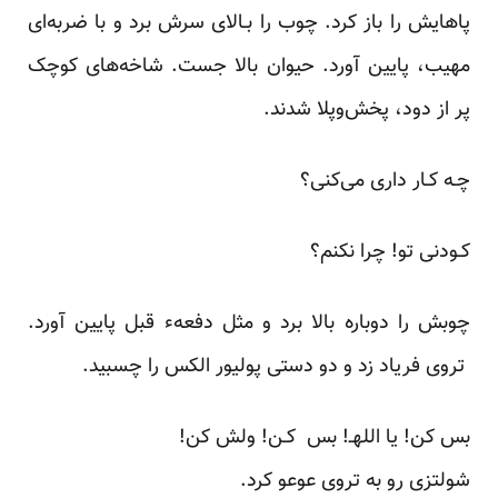
پاهایش را باز کرد. چوب را بـالای سرش برد و با ضربه‌ای
مهیب، پایین آورد. حیوان بالا جست. شاخه‌های‌ کوچک‌
پر‌ از دود، پخش‌وپلا شدند.
چـه کـار داری می‌کنی؟
کـودنی تو! چرا نکنم؟
چوبش را دوباره بالا برد و مثل دفعهء قبل پایین آورد.
تروی فریاد زد و دو دستی پولیور‌ الکس‌ را‌ چسبید.
بس کن! یا اللهـ! بس ‌ ‌کـن! ولش کن!
شولتزی رو به تروی عوعو‌ کرد.