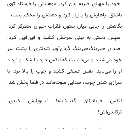
خـود را مهیای ضربه زدن کرد. موهایش را‌ فرستاد‌ توی
باشلق. پاهایش را بـازباز کـرد‌ و دهانش را‌ محکم‌ بست. ‌
نگاهش را جایی میان‌ ستون فقرات حیوان متمرکز کرد.
سپس دستی به بینی سرخش کشید و فین‌فین کـرد.
صـدای‌ جـیرینگ‌جیرینگ‌ گردن‌آویز شولتزی را پشت سر
خود‌ می‌شنید‌ و می‌دانست‌ که‌ الکس دارد بـا‌ شک‌ و تردید
او را می‌پاید. نفس عمیقی کشید و چوب را بالا برد. با
سرازیر شدن چوب، صدایی سوت‌مانند‌ در‌ فضا‌ پخش شد.
الکس فریادزنان گفت:اینه! لت‌وپارش کـردی!
ترکاندی‌اش!