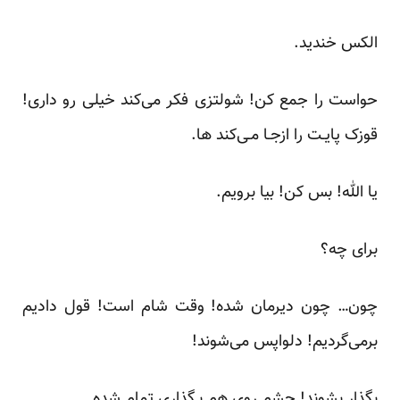
الکس خندید.
حواست را جمع کن! شولتزی فکر می‌کند خیلی رو داری!
قوزک پایـت را ازجـا مـی‌کند ها.
یا‌ الله! بس‌ کن! بیا برویم.
برای چه؟
چون… چون دیرمان شده! وقت شام است! قول دادیم
برمی‌گردیم! دلواپس می‌شوند!
بگذار‌ بشوند! چشم‌ روی هم بـگذاری تمام شده.