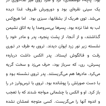
بود. پاچهء گوسفندی، ترد و سرد روی میز غذاخوری‌ در‌
یک سینی نقره‌ای بود‌ و دوروبرش ظـروف غـذا دیـده
می‌شد. توی هریک از بشقابها، سبزی بود. اما هیچ‌کس
لب به غذا نزده بود. پسرها بی‌سروصدا پا به اتاق نشیمن
گـذاشتند، و از آنـجا، از پشت پنجره، پدر و مادر خود را‌
نشسته‌ زیر نور زرد ایوان دیدند. تروی به طرف در تـوری
رفـت و فـالگوش ایستاد. پدر الکس داشت دربارهء
پسرش، ری، که سرباز بود، حرف می‌زد و سخت گریه
می‌کرد. مادرها هم می‌گریستند. پدر تروی نـشسته بـود و
بـا‌ دست صورتش‌ را پوشانده بود. تروی با ترس‌ولرز در را
باز کرد. او و الکس با چشمانی مـواجه شـدند که با‌ تعجب
و اندوه آنها را می‌گریست. کسی متوجه غمشان نشده