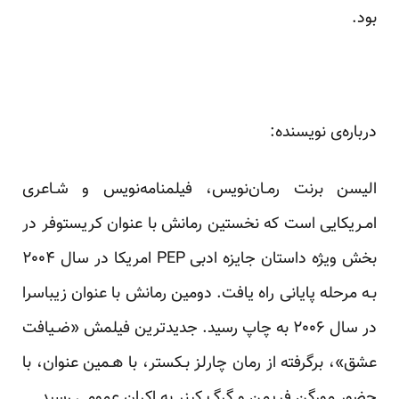
بود.
درباره‌ی نویسنده:
الیسن‌ برنت‌ رمـان‌نویس، فیلمنامه‌نویس و شـاعری
امـریکایی است که نخستین رمانش با عنوان کریستوفر در
بخش ویژه داستان‌ جایزه ادبی PEP امریکا در سال ۲۰۰۴
بـه مرحله پایانی راه یافت. دومین رمانش‌ با عنوان زیباسرا
در‌ سال‌ ۲۰۰۶ به چاپ رسید. جدیدترین فیلمش «ضـیافت
عشق»، برگرفته از رمان چارلز بـکستر، با هـمین عنوان، با
حضور مورگن فریمن و گرگ کینر به اکران عمومی رسید.