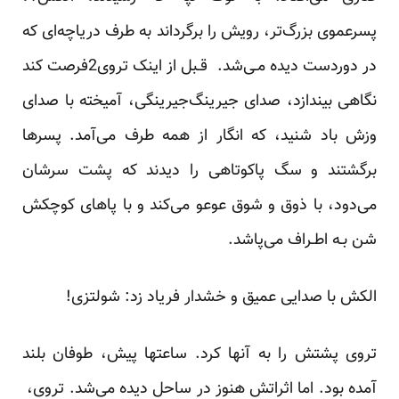
پسرعموی بزرگ‌تر، رویش را برگرداند به طرف دریاچه‌ای که
در دوردست دیده مـی‌شد. قـبل از اینک تروی‌2فرصت‌ کند‌
نگاهی بیندازد، صدای جیرینگ‌جیرینگی، آمیخته با صدای
وزش باد شنید، که انگار از همه طرف می‌آمد. پسرها
برگشتند و سگ پاکوتاهی را دیدند که پشت سرشان
می‌دود، با ذوق و شوق عوعو می‌کند و با‌ پاهای کوچکش
شن بـه اطـراف می‌پاشد.
الکش با صدایی عمیق و خشدار فریاد زد: شولتزی!
تروی پشتش را به آنها کرد. ساعتها پیش، طوفان بلند
آمده بود. اما اثراتش هنوز در ساحل دیده‌ می‌شد. تروی، ‌