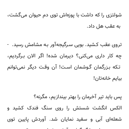
شولتزی را که داشت با‌ پوزه‌اش‌ توی دم حیوان می‌گشت،
به عقب هل داد.
تروی عقب کـشید. بویی سـرگیجه‌آور بـه مشامش رسید. -
چه کار داری می‌کنی؟ دیرمان شده! اگر الان بـرگردیم،
تـکه بـزرگمان گـوشمان اسـت! آن وقـت دیگر نمی‌توانم
بیایم‌ خانه‌تان!
پس باید‌ تیر آخرمان را بهتر بیندازیم، مگرنه؟
الکس انگشت شستش را روی سنگ فندک کشید و
شعله‌ای آبی و سفید نمایان شد. آوردش پایین توی