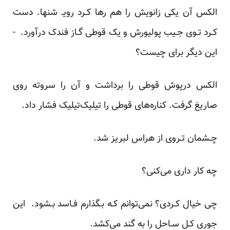
الکس آن یکی‌ زانویش‌ را هم رها کـرد رویـ‌ شنها. دست‌
کـرد تـوی جـیب پولیورش و یک قوطی گـاز فندک درآورد. -
این دیگر برای چیست؟
الکس درپوش قوطی را برداشت و آن را سروته روی‌
صاریغ‌ گرفت. کناره‌های قوطی را تیلیک‌تیلیک‌ فشار‌ داد.
چـشمان تـروی از هراس لبریز شد.
چه کار داری می‌کنی؟
چی خیال کـردی؟ نمی‌توانم کـه بـگذارم فـاسد بـشود. این
جوری کـل سـاحل را به گند می‌کشد.