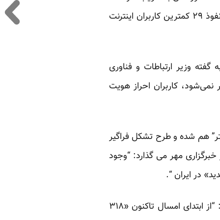
و سمنان با ضریب نفوذ ۵۳ درصد در رده‌های بعدی قرار دارند.استان خراسان شمالی با ضریب نفوذ ۲۹ کمترین کاربران اینترنت
گفته وزیر ارتباطات و فناوری
 نمی‌شود، کاربران احراز هویت
تر” هم شده و طرح
تشکل فراگیر
 خبرگزاری مهر می گذارد: “وجود
د» در ایران “.
اسماعیل احمدی مقدم -فرمانده نیروی انتظامی جمهوری اسلامی - هم آماری جهت دار می دهد: “از ابتدای امسال تاکنون «۳۱۸