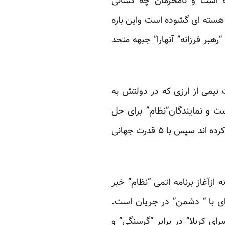
ه است و نامحرمان چه کسانی
 هسته ای گشوده است واین باره
ان جمهوری اسلامی، آمریکا و ۵ قدرت جهانی که “رهبر فرزانه” آنهارا” جبهه متحد
نیمی از ارزی که در دولتش به
ت و نمایندگان”نظام” برای حل
مساله اتمی به مسقط پایتخت عمان رفته اند.ابتدا با آمریکا ـ– همان شیطان بزرگ سابق-ـ مذاکره کرده اند سپس با ۵ قدرت جهانی
ازآغاز برنامه اتمی “نظام” خبر
ای با “ دشمن” در جریان است.
د مثل “اسرای کربلا” در برابر “گرسنگی” و