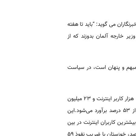
گاران می گوید: “باید تا هفته
زیر خارجه آلمان بدوزند که از
مبهم و پنهان است، در سیاست
آمار جدیدی انتشار می یابد:ایران با بیش از ۷۵ میلیون و ۱۴۹ هزار جمعیت دارای ۴۰ میلیون و ۴۶ هزار کاربر اینترنت و ۲۳ میلیون
و ۵۶۷ هزار مشترک است. ضریب نفوذ اینترنت در ایران تا پایان سه‌ماهه اول امسال بیشتر از ۵۳ درصد برآورد می‌شود.این
 حدود ۴۹ درصد بود.استان مازندران با ضریب نفوذ نزدیک به ۹۳ درصد بیشترین کاربران اینترنت در بین
استان‌های ایران را از آن خود کرده‌است. تهران با ضریب نفوذ ۷۷، اصفهان با ضریب نفوذ ۶۳ درصد، خوزستان با ضریب نفوذ ۵۹