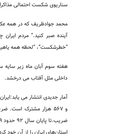
سناریوی شکست احتمالی مذاکرات
محمد جوادظریف که در همه عکس ه
آینده صبر کنید.” مردم ایران چ
“خطرشکست”، “لحظه همه یاهیچ” 
هفته سوم آبان ماه زیر سایه 
داخلی مثل آفتاب می درخشد.