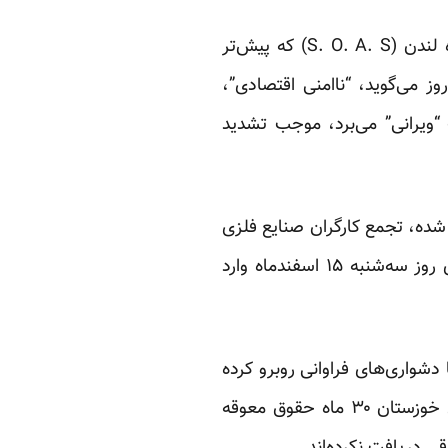
معتصم طاطایی، تحلیل گر مسائل اقتصادی ایران و خاورمیانه و استاد دانشکده اقتصاد دانشگاه لندن (S. O. A. S) که پیش‌تر
می‌گوید، “نا‌امنی اقتصادی”،
 “ویرانی” می‌برد، موجب تشدید
شده، تجمع کارگران صنایع فلزی
شماره ۱ و ۲ کارخانه زرین تهران در جاده قدیم کرج در اعتراض به عدم پرداخت حقوق و عیدی روز سه‌شنبه ۱۵ اسفندماه وارد
دشواری‌های فراوانی روبرو کرده
است. به تازگی دبیر اجرایی خانه کارگر استان خوزستان گفته است ۶۰ کارگر کارخانه لوله سازی خوزستان ۳۰ ماه حقوق معوقه