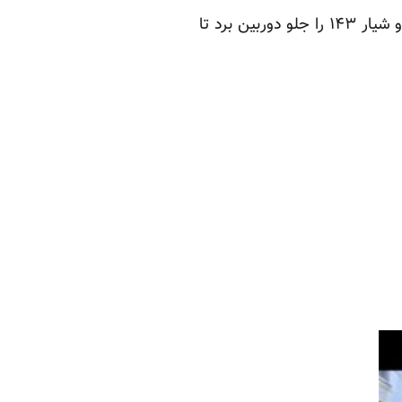
برای خوشایند صفار هرندی “سوپراستار” را ساخت و دیگری پای قرارداد پروژه‌ی سپاه را امضا کرد و شیار ۱۴۳ را جلو دوربین برد تا