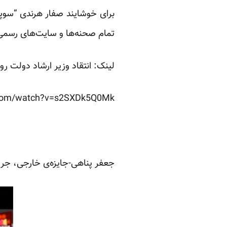
تمام صحنه‌ها و سایت‌های رسمی د
لینک: انتقاد وزیر ارشاد دولت رو
.com/watch?v=s2SXDk5Q0Mk
جعفر پناهی-جایزه‌ی خارجی، جری