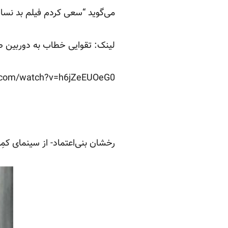
می‌گوید “سعی کردم فیلم بد نساز
لینک: تقوایی خطاب به دوربین صدا
.com/watch?v=h6jZeEUOeG0
رخشان بنی‌اعتماد- از سینمای کمِ