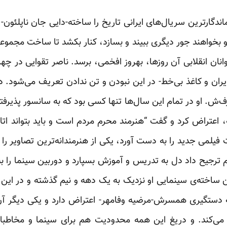
ماندگارترین سریال‌های ایرانی تاریخ را ساخته-دایی جان ناپلئ
او بخواهند جور دیگری ببیند و بسازد، کنار بکشد تا ساخت مجموعه
 جوانان انقلابی آن روزها، بهروز افخمی، برسد. ناصر تقوایی در چه
ایران و کاغذ بی‌خط- در این نبودن و تن ندادن تعریف می‌شود. 
ارف‌ش. او در تمام این سال‌ها تنها کسی بود که به سانسور پذیرف
 اعتراض کرد و گفت “هنرمند محرم مردم است و باید بتواند اتا
فیلمی جدید را به دست آورد، یکی از هنرمندانه‌ترین تصاویر را ا
م ترجیح داد دل به تدریس و آموزش بسپارد و دوربین سینما ر
ساخته‌ی سینمایی او نزدیک به یک دهه و نیم گذشته و در این س
ه دستگیری همسرش-مرضیه وفامهر- اعتراض دارد و یکی دیگر آن‌
می‌کند. و دریغ این همه محدودیت هم برای سینما و مخاطبان