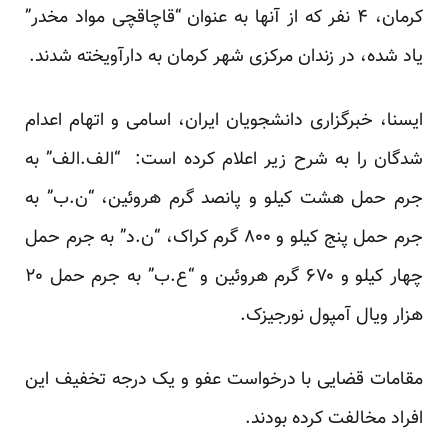
کرمان، ۴ نفر که از آنها به عنوان “قاچاقچی مواد مخدر”
یاد شده، در زندان مرکزی شهر کرمان به دارآویخته
شدند.
ایسنا، خبرگزاری دانشجویان ایران، اسامی و اتهام اعدام
شدگان را به شرح زیر اعلام کرده است: “الف.الف” به
جرم حمل هشت کیلو و پانصد گرم هروئین، “ن.ب” به
جرم حمل پنج کیلو و ۸۰۰ گرم کراک، “ن.د” به جرم حمل
چهار کیلو و ۶۷۰ گرم هروئین و “ع.ب” به جرم حمل ۲۰
هزار ویال آمپول نورجیزک.
مقامات قضایی با درخواست عفو و یک درجه تخفیف این
افراد مخالفت کرده بودند.