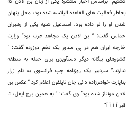
کشتیم” براساس اخبار منتشره یکی از زنان بن لادن که
بخاطر فعالیت های القاعده الیائسه شده بود، محل پنهان
شدن او را لو داده بود. اسماعیل هنیه یکی از رهبران
حماس گفت: “ بن لادن یک مجاهد عرب بود” وزارت
خارجه ایران هم در پی صدور یک تخم دوزرده گفت: “
کشورهای بیگانه دیگر دستآویزی برای حمله به منطقه
ندارند.” سردبیر یک روزنامه چپ فرانسوی به نام ژرار
بناپارت خواهرزاده دائی جان ناپلئون اعلام کرد “ عکس بن
لادن مونتاژ شده بود” وی گفت: “ به همین برج ایفل، تا
قبر آ آ آ آ”