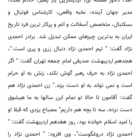
آمد، دلاور هسته ای، نزدیکترین یار رهبر، خادم ملت،
مدیر جهان آینده، نخبه واقعی، کارشناس فوتبال و
بسکتبال، متخصص آسفالت و اتم و پرکار ترین فرد تاریخ
ایران به بدترین چیزهای ممکن تبدیل شد. برادر احمدی
نژاد گفت: “ تیم احمدی نژاد دنبال زری و پری است.“،
هجدهم اردیبهشت صدیقی امام جمعه تهران گفت: “ اگر
احمدی نژاد به حرف رهبر گوش نکند، زنش به او حرام
است و نمی تواند به او دست بزند.” زن احمدی نژاد هم
گفت: آقامون تا حالا تو تمام این سالها به ما هیشوق
دست نزده، سه تا بچه هم داریم” مصباح یزدی که قبلا او
را امید اسلام خوانده بود، روز هفدهم اردیبهشت گفت: “
احمدی نژاد دروغگوست”، وی افزود: “ احمدی نژاد را