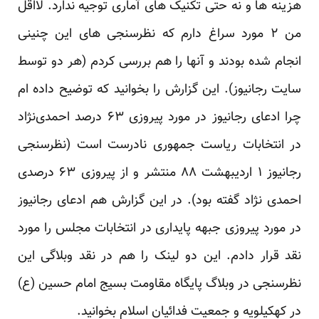
هزینه ها و نه حتی تکنیک های آماری توجیه ندارد. لااقل
من ۲ مورد سراغ دارم که نظرسنجی های این چنینی
انجام شده بودند و آنها را هم بررسی کردم (هر دو توسط
سایت رجانیوز).
این گزارش
را بخوانید که توضیح داده ام
چرا ادعای رجانیوز در مورد پیروزی ۶۳ درصد احمدی‌نژاد
در انتخابات ریاست جمهوری نادرست است (نظرسنجی
رجانیوز ۱ اردیبهشت ۸۸ منتشر و از پیروزی ۶۳ درصدی
احمدی نژاد گفته بود). در
این گزارش
هم ادعای رجانیوز
در مورد پیروزی جبهه پایداری در انتخابات مجلس را مورد
نقد قرار دادم. این دو لینک را هم در نقد وبلاگی این
نظرسنجی در
وبلاگ پایگاه مقاومت بسیج امام حسین (ع)
در کهکیلویه
و
جمعیت فدائیان اسلام
بخوانید.