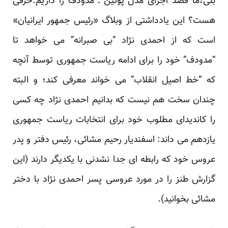
بلی،ما قصد اجرای
مدل پوتین ـ مدودف
را داریم.حرفی
هست؟ این یادداشتی از وبلاگ «رئیس جمهور ایرانیان»
است که از احمدی نژاد “بی صبرانه” می خواهد تا
“مدودف” خود را برای ادامه ریاست جمهوری توسط آنچه
که “خط اصیل انقلاب” می خواند معرفی کند؛ و البته
چندان سخت هم نیست که بدانیم احمدی نژاد چه کسی
را کاندیدای مطلوب خود برای انتخابات ریاست جمهوری
یازدهم می داند: اسفندیار رحیم مشائی، رئیس دفتر و پدر
عروس خود که رابطه ای جدا نشدنی با یکدیگر دارند (
این
گزارش طنز
را در مورد عروسی پسر احمدی نژاد با دختر
مشائی بخوانید).