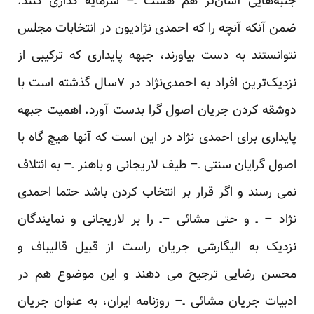
جنبه‌هایی آسان‌تر هم هست ـ– سرمایه گذاری کنند.
ضمن آنکه آنچه را که احمدی نژادیون در انتخابات مجلس
نتوانستند به دست بیاورند، جبهه پایداری که ترکیبی از
نزدیک‌ترین افراد به احمدی‌نژاد در ۷سال گذشته است با
دوشقه کردن جریان اصول گرا بدست آورد. اهمیت جبهه
پایداری برای احمدی نژاد در این است که آنها هیچ گاه با
اصول گرایان سنتی ـ– طیف لاریجانی و باهنر ـ– به ائتلاف
نمی رسند و اگر قرار بر انتخاب کردن باشد حتما احمدی
نژاد – ـ و حتی مشائی –ـ را بر لاریجانی و نمایندگان
نزدیک به الیگارشی جریان راست از قبیل قالیباف و
محسن رضایی ترجیح می دهند و این موضوع هم در
ادبیات جریان مشائی ـ– روزنامه ایران، به عنوان جریان