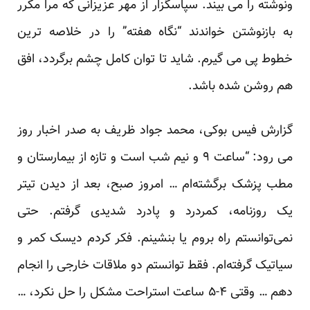
ونوشته را می بیند. سپاسگزار از مهر عزیزانی که مرا مکرر
به بازنوشتن خواندند “نگاه هفته” را در خلاصه ترین
خطوط پی می گیرم. شاید تا توان کامل چشم برگردد، افق
هم روشن شده باشد.
گزارش فیس بوکی، محمد جواد ظریف به صدر اخبار روز
می رود: “ساعت ۹ و نیم شب است و تازه از بیمارستان و
مطب پزشک برگشته‌ام … امروز صبح، بعد از دیدن تیتر
یک روزنامه، کمردرد و پادرد شدیدی گرفتم. حتی
نمی‌توانستم راه بروم یا بنشینم. فکر کردم دیسک کمر و
سیاتیک گرفته‌ام. فقط توانستم دو ملاقات خارجی را انجام
دهم … وقتی ۴-۵ ساعت استراحت مشکل را حل نکرد، …