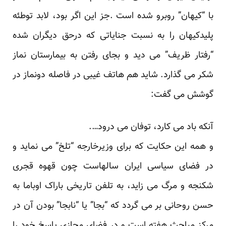
با “کیهان” روبرو شده است .جز این اگر بود، لابد توطئه
پلیدکیهان را به نسبت جنایاتی که درحق دیگران شده
“رفتار ظریف” می دید و بجای رفتن به بیمارستان نماز
شکر می گذارد. شاید هم هاتف غیبی در فاصله دونماز در
گوشش می گفت:
آنکه باد می کارد، توفان می درود….
و همه این حکایت که برای وزیرخارجه “تلخ” می نماید و
در فضای سیاسی ایران سالهاست چون قهوه قجری
شکنجه و مرگ می زاید، به تلفن تاریخی باراک اوباما به
حسن روحانی بر می گردد که “بجا” یا “نابجا” بودن آن در
مرکز مباحث هفته است و در فضای مجازی پاسخ خود را