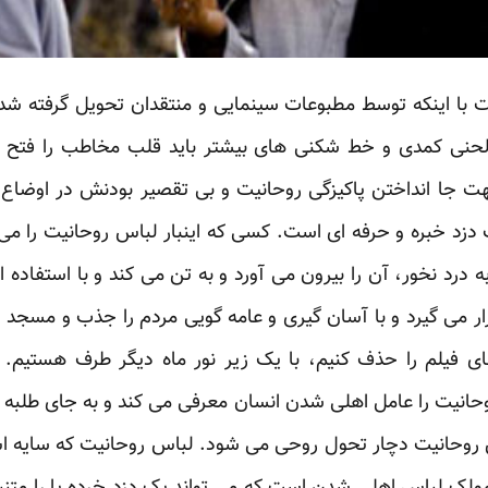
 با اینکه توسط مطبوعات سینمایی و منتقدان تحویل گرفته شد
حنی کمدی و خط شکنی های بیشتر باید قلب مخاطب را فتح 
جهت جا انداختن پاکیزگی روحانیت و بی تقصیر بودنش در اوضاع
ک دزد خبره و حرفه ای است. کسی که اینبار لباس روحانیت را می
درد نخور، آن را بیرون می آورد و به تن می کند و با استفاده ا
ر می گیرد و با آسان گیری و عامه گویی مردم را جذب و مسجد 
فیلم را حذف کنیم، با یک زیر نور ماه دیگر طرف هستیم. ر
حانیت را عامل اهلی شدن انسان معرفی می کند و به جای طلبه
س روحانیت دچار تحول روحی می شود. لباس روحانیت که سایه
رمولک لباس اهلی شدن است که می تواند یک دزد خرده پا را متن