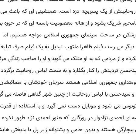
حانیتش از یک پسربچه دزد است. همنشینی ای که باعث می ش
محرم شریک بشود و از هاله معصومیت باسمه ای که در حوزه برا
نجارشکن در ساحت سینمای جمهوری اسلامی مواجه هستیم. اما
یگر می رسد، فیلم ظاهرا ملتهب تبدیل به یک فیلم صرف تبلیغ
کرده و از مردمی که به او متلک می گوید و او را صاحب زندگی مرفه 
ن تردیدش را کنار بگذارد و به سمت لباس روحانیت برگردد تا 
داری جمهوری اسلامی هستند سرجای خودشان با مصائبشان باق
و سیدحسن با لباس روحانیت از چنین شهر گناهی فاصله می گیرد
توبوس می شود و موبایل دست نمی گیرد و با استفاده از قدرت
ای احمدی نژادوار در روزگاری که هنوز احمدی نژاد ظهور نکرده 
ارگی هستند و بدون حامی و پشتوانه زیر پل با بدبختی هایشان 