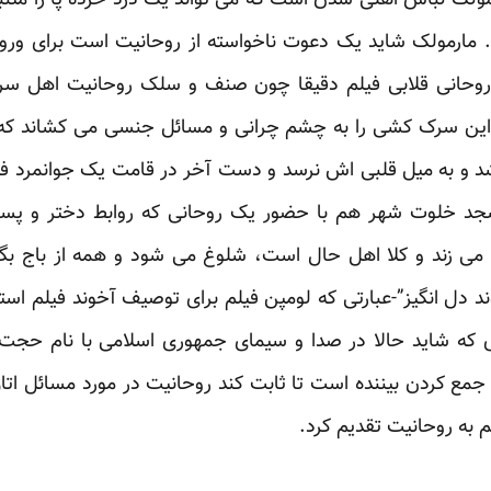
. مارمولک شاید یک دعوت ناخواسته از روحانیت است برای ورو
ک روحانی قلابی فیلم دقیقا چون صنف و سلک روحانیت اهل س
ل این سرک کشی را به چشم چرانی و مسائل جنسی می کشاند که
و به میل قلبی اش نرسد و دست آخر در قامت یک جوانمرد فیلمف
د خلوت شهر هم با حضور یک روحانی که روابط دختر و پسر ر
ی زند و کلا اهل حال است، شلوغ می شود و همه از باج بگی
 دل انگیز”-عبارتی که لومپن فیلم برای توصیف آخوند فیلم استفا
ی که شاید حالا در صدا و سیمای جمهوری اسلامی با نام حجت ا
جمع کردن بیننده است تا ثابت کند روحانیت در مورد مسائل 
م به روحانیت تقدیم کرد.