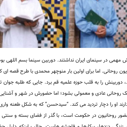
ش مهمی در سینمای ایران نداشتند. دوربین سینما بسم اللهی بو
ون روحانی. اما برای اولین بار منوچهر محمدی با طرح قصه ای
، دوربینش را به قلب حوزه علمیه قم برد. جایی که طلبه جوان
یک روحانی عادی و معمولی بشود؛ اما حضورش در شهر و آشنایی
ند او را دچار تردید می کند. “سیدحسن” که به شکل طعنه واری 
حضور روحانیون در حکومت است، با گذر از فضای بسته و سنتی ح
 زندگی دزدها، بیکارها و فاحشه هاست. جالب اینکه دلیل