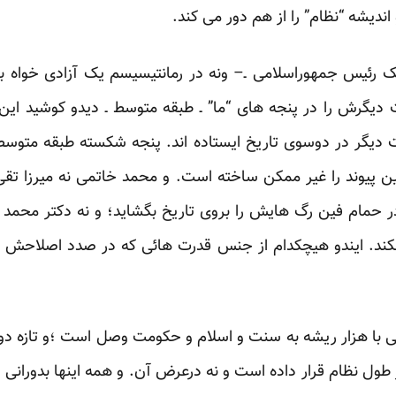
اندیشه “نظام” را از هم دور می کند.
ک رئیس جمهوراسلامی ـ– ونه در رمانتیسیسم یک آزادی خواه ب
دیگرش را در پنجه های “ما” ـ طبقه متوسط ـ دیدو کوشید این
ت دیگر در دوسوی تاریخ ایستاده اند. پنجه شکسته طبقه متوس
ن پیوند را غیر ممکن ساخته است. و محمد خاتمی نه میرزا تقی
ر حمام فین رگ هایش را بروی تاریخ بگشاید؛ و نه دکتر محمد
نکند. ایندو هیچکدام از جنس قدرت هائی که در صدد اصلاحش برآم
ی با هزار ریشه به سنت و اسلام و حکومت وصل است ؛و تازه د
 طول نظام قرار داده است و نه درعرض آن. و همه اینها بدوران