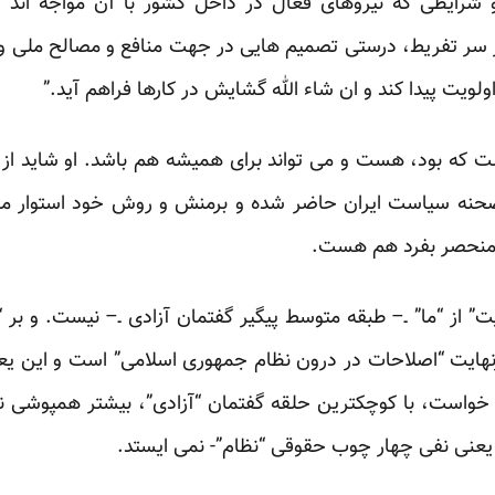
شرایطی که نیروهای فعال در داخل کشور با آن مواجه اند ض
ز سر تفریط، درستی تصمیم هایی در جهت منافع و مصالح ملی و
ویت پیدا کند و ان شاء الله گشایش در کارها فراهم آید.”
 که بود، هست و می تواند برای همیشه هم باشد. او شاید از
حنه سیاست ایران حاضر شده و برمنش و روش خود استوار ماند
 منحصر بفرد هم هست.
ت” از “ما” ـ– طبقه متوسط پیگیر گفتمان آزادی ـ– نیست. و بر 
نهایت “اصلاحات در درون نظام جمهوری اسلامی” است و این یع
خواست، با کوچکترین حلقه گفتمان “آزادی”، بیشتر همپوشی ند
یعنی نفی چهار چوب حقوقی “نظام”- نمی ایستد.