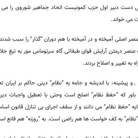
ی دست دبیر اول حزب کمونیست اتحاد جماهیر شوروی را می گ
ت می خواند.
صر اصلی آمیخته و در آمیخته با هم دوران “گذار” را سبب شدند
صر درمتن آرایش قوای طبقاتی گاه سرتوماس مور به تیغ جلادس
 به تغییر و اصلاح بردند.
و پیشینه، با اندیشه و جامه به “نظام” دینی حاکم بر ایران ت
 باور که “حفظ نظام” اصلح است وحتی با تعطیل واجبات دین
مایه “حفظ نظام” می دانند و از سقف اجرای بی تنازل قانون اسا
“نظام” به کف خواست ها هم راضی است. به “روزنه” هم قانع اس