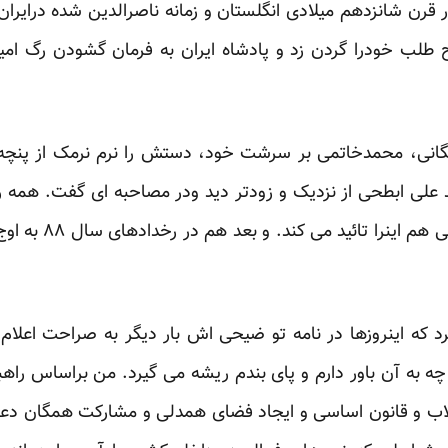
 قرن شانزدهم میلادی انگلستان و زمانه ناصرالدین شده درایرا
طلب خودرا گردن زد و پادشاه ایران به فرمان گشودن رگ امیر 
نی، محمدخاتمی بر سرشت خود، دستش را نرم نرمک از پنچه 
 علی ابطحی از نزدیک و زودتر دید ودر مصاحبه ای گفت. همه ر
د می کند. و بعد هم در رخدادهای سال ۸۸ به اوج رسید. می شد فریاد زد:
کرد که اینروزها در نامه تو ضیحی اش بار دیگر به صراحت اعلا
به آن باور دارم و پای بندم ریشه می گیرد. من براساس راهبر
لاب و قانون اساسی و ایجاد فضای همدلی و مشارکت همگان دعوت