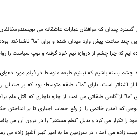
سترد چندان که موافقان عبارات عاشقانه می نویسندومخالفا
ن چند ساعت پیش وارد میدان شده و برای “ما” ناشناخته بوده
رده ایم که چرا چشم از دروازه تیم خود گرفته و توپ سیاست را روا
مد چشم بسته باشیم که نبینیم طبقه متوسط در فیلم مورد دعوای
از آشناتر است. بارای “ما”، طبقه متوسط- بود که بر صندلی
ی “ما” ازآگاهی طبقاتی می آمد، از چاره ناچاری که قتل عام ب
وجی که آمدن خاتمی را از رفع حجاب اجباری تا بر انداختن ح
د را تکرار می کرد و بدیل “نظم مستقر” را در درون آن می یاف
یب زاده می آمد ؛ در سرزمین ما به امیر کبیر آشپز زاده می رس