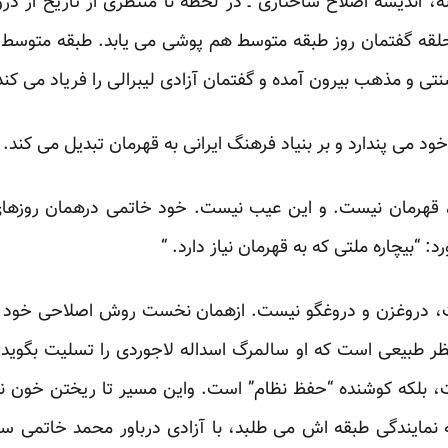
، اندیشه اصلاح ساختاری ـ در لحظه نا منتظری از تاریخ از در
حلقه گفتمان روز طبقه متوسط هم پوشی می یابد. طبقه متوسط که 
ی و مذهب بیرون آمده و گفتمان آزادی لیبرالی را فریاد می کند
ود می پندارد و بر بنیاد فرهنگ ایرانی به قهرمان تبدیل می کند.
قهرمان نیست. و این عیب نیست. خود خاتمی درهمان روز
: “بیچاره ملتی که به قهرمان نیاز دارد. “
دروغزن و دروغگو نیست. ازهمان نخست روش اصلاحی خود را
نظر طبیعی است که او سالمرگ اسداله لاجوردی را تسلیت بگوید.
، بلکه کوشنده “حفظ نظام” است. واین مسیر تا ریختن خون ندا 
 نمایندگی طبقه اش می طلبد، با آزادی درباور محمد خاتمی سا