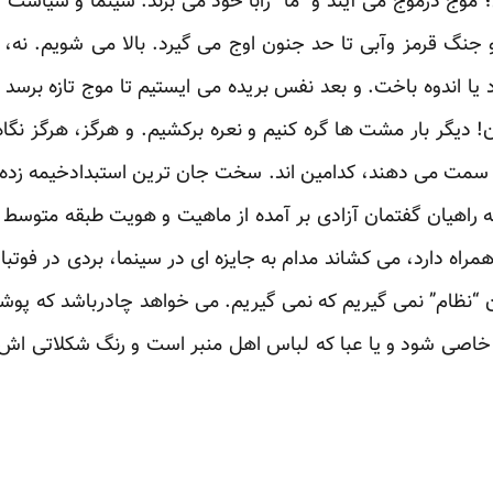
 موج درموج می آیند و “ما” رابا خود می برند. سینما و سیاست 
 جنگ قرمز وآبی تا حد جنون اوج می گیرد. بالا می شویم. نه، ب
د یا اندوه باخت. و بعد نفس بریده می ایستیم تا موج تازه برسد و
دیگر بار مشت ها گره کنیم و نعره برکشیم. و هرگز، هرگز نگاه 
ا سمت می دهند، کدامین اند. سخت جان ترین استبدادخیمه زده بر
 که راهیان گفتمان آزادی بر آمده از ماهیت و هویت طبقه متوسط 
مراه دارد، می کشاند مدام به جایزه ای در سینما، بردی در فوتبا
ان “نظام” نمی گیریم که نمی گیریم. می خواهد چادرباشد که پو
ی خاصی شود و یا عبا که لباس اهل منبر است و رنگ شکلاتی اش