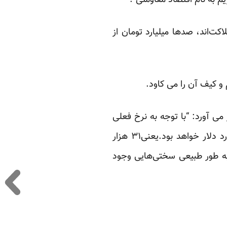
یم به نام اقتصاد مقاومتی”.
کت‌اند، صدها میلیارد تومان از
 و کیف آن را
می کاود
.
ی آورد: “با توجه به نرخ فعلی
دلار در ایران که ۳۵۰۰ تومان است، کسری بودجه دولت تا پایان امسال معادل حدود ۹ میلیارد دلار خواهد بود.یعنی۳۱ هزار
 سال ۹۳ «تحقق» نمی یابد و البته به طور طبیعی سختی‌هایی وجود