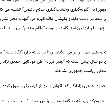
ورته دره بود”. خود برادر حسن می فرمایند: “آرمان ها به س
وررا به “گلوله‌گذاری وخشاب‌گذاری سلاح دشمن” تشبیه می ک
ده در دست دارندو یکیشان «الله‌اکبر» می گویدبه دفتر نشری
 که چهار نفر آنها روزنامه نگارند. و نوبت “مقام معظم” می رسد تا ت
وخشم جهان را بر می انگیزد، روزآخر هفته برای “نگاه هفته” ی
دو سال پیش است که “رهبر فرزانه” طی کودتایی
احمدی نژاد
را
صندلی ریاست جمهوری نشاندند.
د احمدی نژادانگار که ناگهان و تنها از کره دیگری نزول کرده باش
ت ودرکشوری که به گفته معاون رئیس جمهور”امید و تدبیر” همین