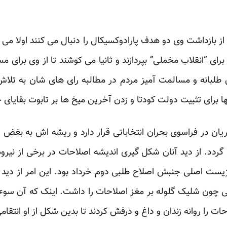
 از بازداشت وی دو هدف پارادوکسیکال را دنبال می کنند اولا می 
ای “انقلاب مخملی” بپردازند و ثانیا می کوشند تا از وی برای 
لبانه و مسالمت آمیز مردم در مطالبه رای های شان به تلاش ب
ها برای تثبیت دولت کودتا و زدن آخرین میخ ها بر تابوت بقایا
یان در فراسوی بحران انتخاباتی قرار دارد و ریشه اش به بغض 
دد. از دید آنان شکل گیری اندیشه اصلاحات در برخی از نیر
ژیست اصلی جنبش اصلاح طلبی دوم خرداد بود. این امر از دید
ی چون شلیک گلوله بر مغز اصلاحات را داشت. اینک که آن سوء 
ت را روانه زندان و داغ و درفش کردند تا بدین شکل از او انتقامی 