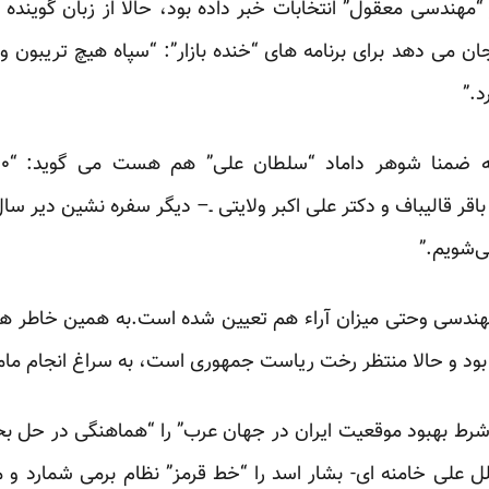
 “مهندسی معقول” انتخابات خبر داده بود، حالا از زبان گویند
می دهد برای برنامه های “خنده بازار”: “سپاه هیچ تریبون و ام
د.”
 قالیباف و دکتر علی اکبر ولایتی ـ– دیگر سفره نشین دیر سال
ی‌شویم.”
دسی وحتی میزان آراء هم تعیین شده است.به همین خاطر هم ی
بود و حالا منتظر رخت ریاست جمهوری است، به سراغ انجام ما
شرط بهبود موقعیت ایران در جهان عرب” را “هماهنگی در حل بحر
ملل علی خامنه ای- بشار اسد را “خط قرمز” نظام برمی شمارد و 