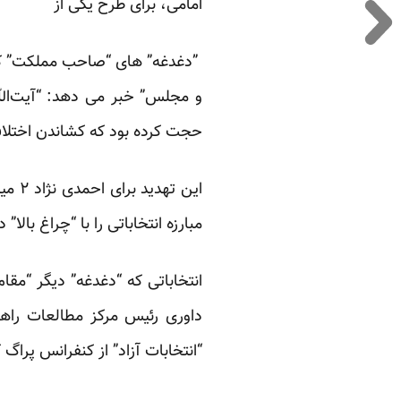
امامی، برای طرح یکی از
”دغدغه” های “صاحب مملکت” که ه
و مجلس” خبر می دهد: “آیت‌الل
حجت کرده بود که کشاندن اختلا
این 
مبارزه انتخاباتی را با “چراغ بالا” 
انتخاباتی که “دغدغه” دیگر “مقا
داوری رئیس مرکز مطالعات راه
“انتخابات آزاد” از کنفرانس پراگ که در آبان ماه س