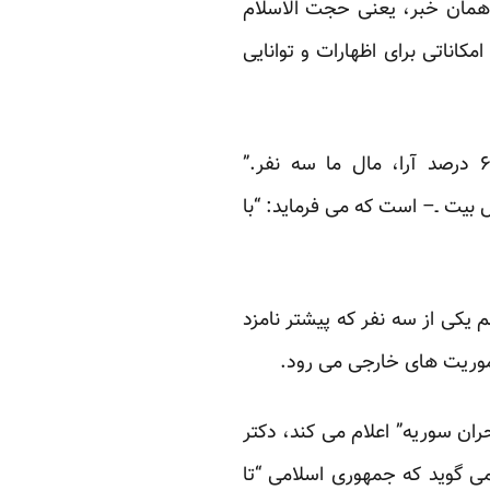
ه همان خبر، یعنی حجت الاسلام
کاناتی برای اظهارات و توانایی
یکی از دکترهای مقیم درگاه که ضمنا شوهر داماد “سلطان علی” هم هست می گوید: “۶۰ درصد آرا، مال ما سه نفر.”
 بیت ـ– است که می فرماید: “با
کی از سه نفر که پیشتر نامزد
موریت های خارجی می رود.
ان سوریه” اعلام می کند، دکتر
می گوید که جمهوری اسلامی “تا