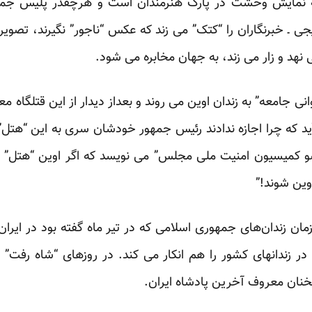
ه
نمایش وحشت در پارک هنرمندان
است و هرچقدر پلیس جمهور
یجی ـ خبرنگاران را “کتک” می زند که عکس “ناجور” نگیرند، تصوی
نهد و زار می زند، به جهان مخابره می شود.
نی جامعه” به زندان اوین می روند و بعداز دیدار از این قتلگاه
ید که چرا اجازه ندادند رئیس جمهور خودشان سری به این “هتل
و کمیسیون امنیت ملی مجلس” می نویسد که اگر اوین “هتل”
ین شوند!”
ن زندان‌های جمهوری اسلامی که در تیر ماه گفته بود در ایران 
 در زندانهای کشور را هم انکار می کند. در روزهای “شاه رفت
ان معروف آخرین پادشاه ایران.