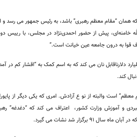
مان “مقام معظم رهبری” باشد، به رئیس جمهور می رسد و از “
ه خامنه‌ای، پیش از حضور احمدی‌نژاد در مجلس، با رییس دول
ف قوا به درون جامعه عین خیانت است.”
تهدید برای احمدی نژاد ۲ میلیارد دلارناقابل نان می کند که به اسم کمک به “اقشا
دنبال کند.
م معظم” است والبته از نو ع آزادش. امری که یکی دیگر از پایور
بردی و آموزش وزارت کشور،
اعتراف
می کند که “دغدغه” رهبر 
ال ۹۱ برگزار شد نشات می گیرد.