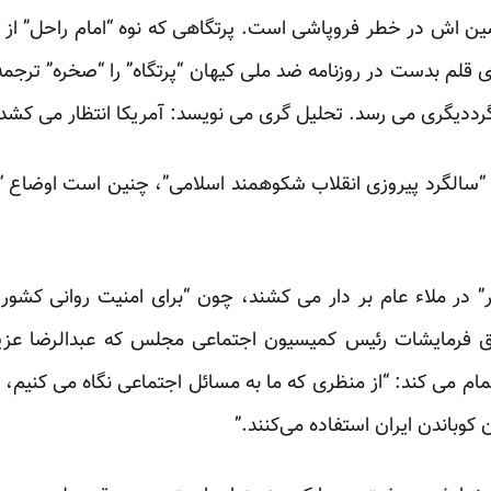
شین اش در خطر فروپاشی است. پرتگاهی که نوه “امام راحل” از
 قلم بدست در روزنامه ضد ملی کیهان “پرتگاه” را “صخره” ترجمه 
گرددیگری می رسد. تحلیل گری می نویسد: آمریکا انتظار می کشد ت
الگرد پیروزی انقلاب شکوهمند اسلامی”، چنین است اوضاع “ابر
یر” در ملاء عام بر دار می کشند، چون “برای امنیت روانی ک
فرمایشات رئیس کمیسیون اجتماعی مجلس که عبدالرضا عزیز
می کند: “از منظری که ما به مسائل اجتماعی نگاه می کنیم، شای
ن کوباندن ایران استفاده می‌کنند.”