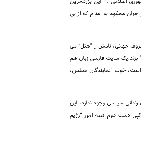
ی اسلامی ـ– این بزرگ‌ترین
ر جوان محکوم به اعدام که از بی
 معروف جهانی، نامش را “هتل” می
” بزند.یک سایت فارسی زبان هم
 است، خوب “نمایندگان مجلس،
زندانی سیاسی وجود ندارد، این
” کپی دست دوم همه امور “رژیم