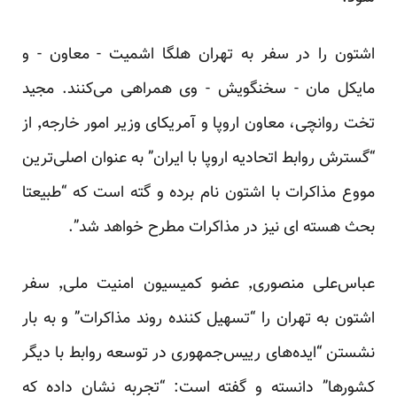
اشتون را در سفر به تهران هلگا اشمیت - معاون - و
مایکل مان - سخنگویش - وی همراهی می‌کنند. مجید
تخت روانچی، معاون اروپا و آمریکای وزیر امور خارجه٬ از
“گسترش روابط اتحادیه اروپا با ایران” به عنوان اصلی‌ترین
مووع مذاکرات با اشتون نام برده و گته است که “طبیعتا
بحث هسته ای نیز در مذاکرات مطرح خواهد شد”.
عباس‌علی منصوری٬ عضو کمیسیون امنیت ملی٬ سفر
اشتون به تهران را “تسهیل کننده روند مذاکرات” و به بار
نشستن “ایده‌های رییس‌جمهوری در توسعه روابط با دیگر
کشورها” دانسته و گفته است: “تجربه نشان داده که