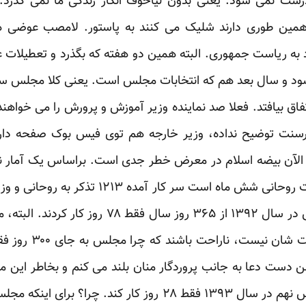
رست نمی شود. یعنی بدون لیاخوف انگار زندگی ما نمی گذرد.
 همین طوری دارند شلیک می کنند به پاستور. لامصب عوضی ه
ه ریاست جمهوری. البته همین دو هفته که بگذرد و تعطیلات ع
د و سال بعد هم که انتخابات مجلس است. یعنی کلا مجلس سال
تفاق بیافتد. فعلا صد نماینده وزیر آموزش و پرورش را می خواهند
 کرسنت توضیح نداده، وزیر خارجه هم توی فیس بوک صفحه دارد
 و الآن بیضه اسلام در معرض خطر جدی است. براساس یک آمار 
در همین سال ۱۳۹۲ که کلا دولت روحانی شش ماه اس
می گوید که کلا نمایندگان مجلس در سال ۱۳۹۲ از ۶۵
 دست دعا به جانب پروردگار منان بلند می کنم و بخاطر این 
نکند، یک کاری بکن که این مجلس نهم در سال ۱۳۹۳ فقط ۲۸ روز ک