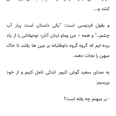
کشد و….‏
و بقول فردوسی است: “یکی داستان است پرار آب
چشم…” و همه – من وماو اینان آنان- نوجوانانی را از یاد
برده ایم ‏که گروه گروه داوطلبانه بر مین ها رفتند تا خاک
میهن را نجات دهند.‏
به صدای سعید گوش کنیم. اندکی تامل کنیم و از خود
بپرسیم:‏
‏- بر میهنم چه رفته است؟