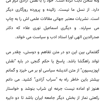
ونه سخن ثابت کرده است. خود را با نفس آزادی گرم می
‏دارد. از نسل ما نیست. زائیده و پرورده روزگاری دیگر
است. نشریات معتبر جهانی مقالات علمی اش را به چاپ
می ‏سپارند. و دیگری اسماعیل نوری علاء که دکتر
صدرالدین الهی اورا استاد ادب و سیاست می خواند.‏
گفتمانی بین این دو در متن تفاهم و دوستی، چقدر می
تواند راهگشا باشد. پاسخ یا حکم گنجی در باره “نقش
اپوزیسیون” ‏از متن اندیشه سیاسی او بر می خیزد و گمانم
بیشتر باین خاطر راه به “سراب آزادی” کشید. می دانم
هنوز او اماده ‏نیست جرعه ای شراب بنوشد و خواستار
رکعتی نماز از بخش دیگر جامعه ایران باشد تا دو دایره