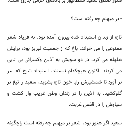
هنوز صدای سعید سلطانپور بر بادهای خزانی جاری است:‏
‏- بر میهنم چه رفته است؟
تازه از زندان استبداد شاه بیرون آمده بود. به فریاد شعر
ممنوعی را می خواند. باغ که از جمعیت لبریز بود، برایش
‏هلهله می کرد. در دو سویش به آذین وکسرائی بی تابی
می کردند. اکنون هیچکدام نیستند. استبداد شیخ که سر
بر آورد تا ‏شمشیرش رابا خون تازه بشوید، سعید را تیغ بر
گلوکشید. به آذین را در زندان وطن غریب وار کشت و
سیاوش را در ‏قفس غربت.‏
سعید اگر هنوز بود، شعر بر میهنم چه رفته است راچگونه