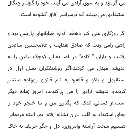
می گریزند و به ‏سوی آزادی می آیند، خود را گرفتار چنگال
استبدادی می بیینند که درسراسر آفاق گشوده است.‏
اگر روزگاری علی اکبر دهخدا آواره خیابانهای پاریس بود و
راهی رامی رفت که صادق هدایت و غلامحسین ساعدی
‏رفتند، و یاران “ کاوه” در آمد بقالی کوچک برلین را به
اندیشه مبدل می کردند؛اگر روشنفکران نسل اول در
استانبول و ‏باکو و قاهره به نام قانون روزنامه منتشر
کردندو اندیشه آزادی را می پراکندند، امروز زمانه دیگر
است.از کسانی اندک ‏که بگذری من و ما خنجر خود را
بجای استبداد به قلب یاران نشانه رفته ایم. البته مردمانی
هستیم سخت آراسته ‏وامروزی. دل و جگر حریف به خاک