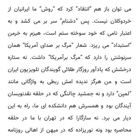
می توان باز هم “انتقاد” کرد که “روش” ما ایرانیان از
خردوکلان نیست. پس “دشنام” سر بر می کشد و به
اعتبار نامی ‏که خود سوخته ستم است، هیزم به خرمن
“استبداد” می ریزد. شعار “مرگ بر صدای آمریکا” همان
سرنوشتی را دارد ‏که “مرگ برآمریکا” داشت. نه ستاره
درخشش که یادآور روزگار طلائی گویندگان تلویزیون ایران
است و من هرگز ‏ندیده امش ربطی به واژگانی مانند
“لمپن” دارد و نه جمشید چالنگی که در حلقه نقدنویسان
آیندگان بود و همسرش هم ‏دانشکده ای ما، راه به این
دیار می برد. نه سازگارا که در تهران با ما در حلقه
محاصره بود ونه نوریزاده که در میهن ‏از اهالی روزنامه