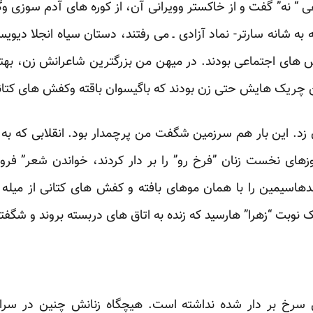
ی “ نه” گفت و از خاکستر وویرانی آن، از کوره های آدم سوزی 
نه به شانه ‏سارتر- نماد آزادی ـ می رفتند، دستان سیاه انجلا دی
 های اجتماعی بودند. در میهن من ‏بزرگترین شاعرانش زن، به
ن چریک هایش حتی زن بودند که باگیسوان باقته ‏وکفش های کتانی 
. این بار هم سرزمین شگفت من پرچمدار ‏بود. انقلابی که به ن
شد و زادگاه گور زادانی ‏که در روزهای نخست زنان‏‎ ‎‏”فرخ رو” را بر دار ک
اسیمین را با ‏همان موهای بافته و کفش های کتانی از میله ه
نوبت “زهرا” هارسید که زنده به اتاق های ‏دربسته بروند و شگفتا 
خ بر دار شده نداشته است. هیچگاه زنانش ‏چنین در سراسر 