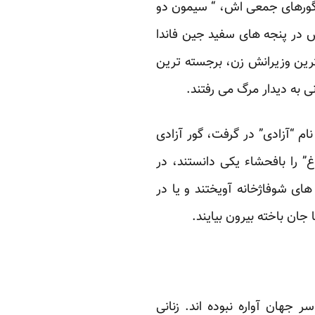
‏وگورهای جمعی اش، “ سیمون دو
ویس در پنجه های سفید جین ‏فاندا
ترین وزیرانش زن، برجسته ترین
به دیدار مرگ می رفتند.‏
ام “آزادی” در گرفت، گور آزادی
ردند، خواندن شعر” فروغ” ‏را بافحشاء یکی دانستند، در
ای شوفاژخانه آویختند و یا در
جان باخته بیرون بیایند.‏
جهان آواره نبوده اند. زنانی