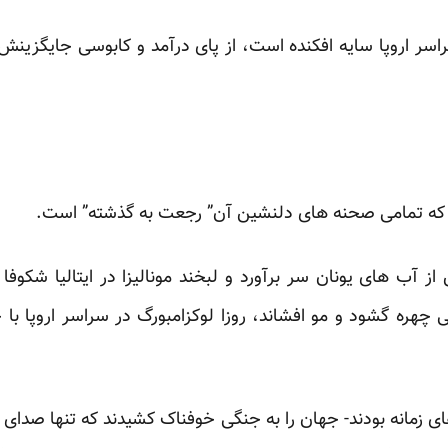
سر اروپا سایه افکنده است، از پای درآمد و ‏کابوسی جایگزین
 که تمامی صحنه های دلنشین آن” رجعت به ‏گذشته” است.‏
از آب های یونان سر برآورد و لبخند مونالیزا ‏در ایتالیا شکو
بر 300 هزار ‏سپاهی چهره گشود و مو افشاند، روزا لوکزامبورگ در سراسر ار
ی زمانه بودند- جهان را به جنگی خوفناک ‏کشیدند که تنها صدای ی