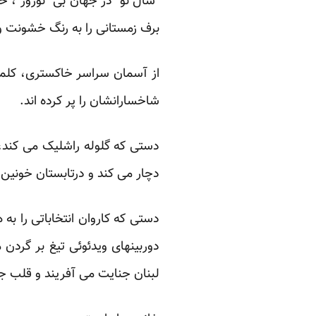
برف زمستانی را ‏به رنگ خشونت و
از آسمان سراسر خاکستری، کلمات
شاخسارانشان را پر کرده ‏اند.‏
دستی که گلوله راشلیک می کند، 
دچار می کند و درتابستان ‏خونین 1367 هزاران زن دلاور را بر دار کرد.
دستی که کاروان انتخاباتی را به
دوربینهای ویدئوئی تیغ بر ‏گردن
لبنان جنایت می آفریند‎ ‎و قلب جهان- ایران عزیز ‏مرا- قدم به قدم به جهنم نزدیکتر می کند.‏‎ ‎