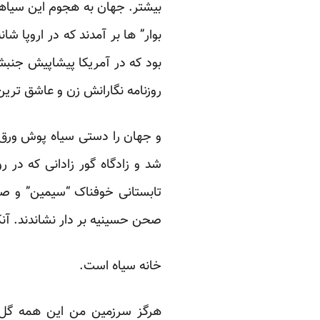
بیشتر. جهان به ‏هجوم این سیاه
بوار” ها بر آمدند که در اروپا شا
بود که در آمریکا پیشاپیش جنبش
روزنامه ‏نگارانش زن و عاشق تری
و جهان را دستی سیاه پوش ورق زد
تابستانی خوفناک “سیمین” و صده
‏صحن حسینیه بر دار نشاندند. آنک 
خانه سیاه است.‏
هرگز سرزمین من این همه گل سر