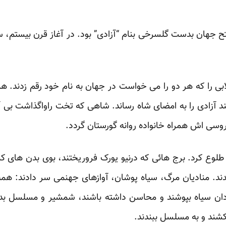
تح جهان بدست گلسرخی بنام “آزادی” بود. در ‏آغاز قرن بیستم،
لابی را که هر دو را می خواست در جهان به ‏نام خود رقم زدند. 
سند آزادی را به امضای شاه رساند. شاهی که تخت راواگذاشت بی
وسی اش همراه ‏خانواده روانه گورستان گردد.‏
لوع کرد. برج هائی که درنیو یورک ‏فروریختند، بوی بدن های ک
ندند. منادیان مرگ، سیاه پوشان، آوازهای جهنمی سر دادند: ‏همه 
مردان سیاه ‏بپوشند و محاسن داشته باشند، شمشیر و مسلسل بدس
کشند و به مسلسل ببندند.‏