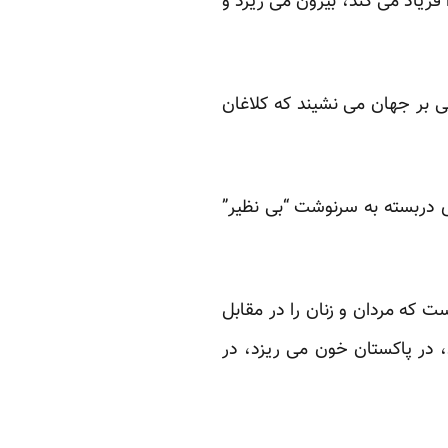
‏”سال نو” در جهان بی “نوروز”، خونین فرا می رسد. خون از دهان زنی که ‏درانتهای جهان “آزادی” را فریاد می کند، بیرون می ریزد‎ ‎و
ی بر جهان می نشیند که کلاغان
ی دربسته به سرنوشت “بی نظیر”
ت که مردان و زنان را در مقابل
، در ‏پاکستان خون می ریزد، در