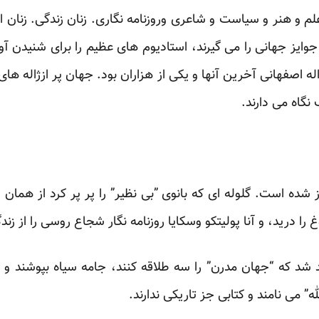
 ‏و هنر و سیاست و شاعری وروزنامه نگاری. زنان زندگی. زنان اندی
جوایز جهانی را می ‏گیرند، استادیوم های عظیم را برای شنیدن آو
 اصفهانی آخرین آنها و یکی از هزاران بود. ‏جهان پر ازژاله های
گاه می دارند.‏
فصل تاریکی در تاریخ جهان آغاز شده است. گلوله ای که بانوی‎ ‎
 را درید، و آنا پولیتکو وسکایا روزنامه نگار شجاع روسی را از ‏زن
 شد که “جهان مدرن” را سه طلاقه کنند، جامه ‏سیاه بپوشند و م
ی جز تاریکی ندارند.‏