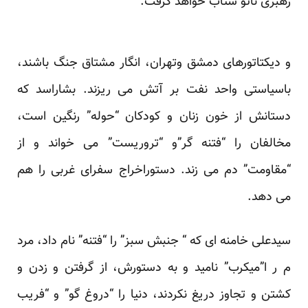
رهبری ناتو شتاب خواهد گرفت.”
و دیکتاتورهای دمشق وتهران، انگار مشتاق جنگ باشند،
باسیاستی واحد نفت بر آتش می ریزند. بشاراسد که
دستانش از خون زنان و کودکان “حوله” رنگین است،
مخالفان را “فتنه گر”و “تروریست” می خواند و از
“مقاومت” دم می زند. دستوراخراج سفرای غربی را هم
می دهد.
سیدعلی خامنه ای که “ جنبش سبز” را “فتنه” نام داد، مرد
م ر ا”میکرب” نامید و به دستورش، از گرفتن و زدن و
کشتن و تجاوز دریغ نکردند، دنیا را “دروغ گو” و “فریب