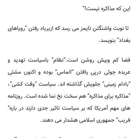
این که مذاکره نیست!”
تا نوبت واشنگتن تایمز می رسد که ازبرباد رفتن “رویاهای
بغداد” بنویسد.
فضا کم وبیش روشن است.“نظام” باسیاست تهدید و
عربده جوئی درپی یافتن “الماس” بوده و اکنون مشتی
“بادام زمینی” جلویش گذاشته اند. سیاست “وقت کشی”،
“مذاکره برای مذاکره” هم سخت نخ نما شده است. روزنامه
های مهم آمریکا که بر سیاست تاثیر جدی دارند در باره”
فریب” جمهوری اسلامی هشدار می دهند.