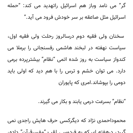
گر” می نامد وباز هم اسرائیل راتهدید می کند: “حمله
اسرائیل مثل صاعقه بر سر خودش فرود می آید.”
سخنان ولی فقیه دوم درسالروز رحلت ولی فقیه اول،
سیاست نهفته در لبخند هاشمی رفسنجانی را برملا می
کندواز سیاست به روز شده اتمی “نظام” بیشترپرده برمی
دارد. می توان خشم و ترس را با هم دید که اولی باید
دومی را بپوشاند.امری که پایوران
“نظام” بسرعت درمی یابند و بکار می گیرند.
محموداحمدی نژاد که دیگرکسی حرف هایش راجدی نمی
گیرد، درهفته ای که به فردوسی لقب “مفسرقرآن” داده،