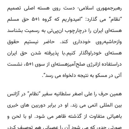
رهبرجمهوری اسلامی- دست روی هسته اصلی تصمیم
“نظام” می گذارد: “امیدواریم که گروه ۱+۵ حق مسلم
هسته‌ای ایران را درچارچوب ان‌پی‌تی به رسمیت بشناسد
وازحاشیه‌روی خودداری کند. حاضر نیستیم حقوق
هسته‌ای خودراواگذار کنیم.با پذیرفته شدن حق ایران
دراستفاده ازانرژی صلح‌آمیزهسته‌‌ای از سوی ۱+۵، نشست
آتی در مسکو به نتیجه دلخواه می رسد”.
همین حرف را علی اصغر سلطانیه سفیر “نظام” در آژانس
بین المللی اتمی می زند. او در برابر دوربین های خبری
باهیاتی متفاوت از گذشته ظاهر می شود. او با لحن و
صورتی جدی که می شود آن را عصبانی هم توصیف کرد،