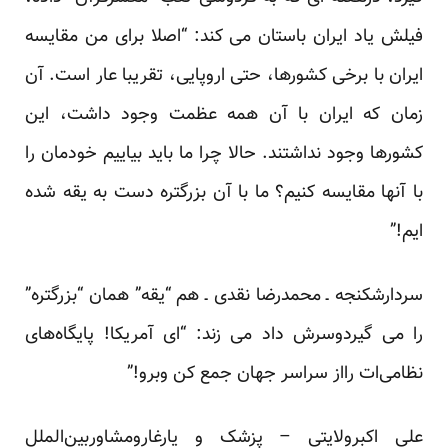
فیلش یاد ایران باستان می کند: “اصلا برای من مقایسه
ایران با برخی کشورها، حتی اروپایی، تقریبا عار است. آن
زمان که ایران با آن همه عظمت وجود داشت، این
کشورها وجود نداشتند. حالا چرا ما باید بیاییم خودمان را
با آنها مقایسه کنیم؟ ما با آن بزرگتره دست به یقه شده
ایم!”
سردارشکنجه ـ محمدرضا نقدی ـ هم “یقه” همان “بزرگتره”
را می گیردوسرش داد می زند: “ای آمریکا! پایگاه‌های
نظامی‌ات رااز سراسر جهان جمع کن وبرو!”
علی اکبرولایتی – پزشک و یارغارومشاوربین‌الملل