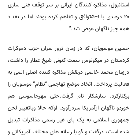
استانبول، مذاکره کنندگان ایرانی بر سر توقف غنی سازی
۲۰ درصدی با ۱+۵توافق و تفاهم کرده بودند اما در بغداد
همه چیز ناگهان عوض شد.”
حسین موسویان، که در زمان ترور سران حزب دموکرات
کردستان در میکونوس سمت کنونی شیخ عطار را داشت،
درزمان محمد خاتمی درنقش مذاکره کننده اصلی اتمی به
فعالیت پرداخت. اتخاذ موضع تهاجمی “نظام” موسویان را
برکنارکرد. سازشکار نام گرفت.حتی مهرجاسوسی هم
خوردو ناگهان ازآمریکا سردرآورد. اوکه حالا وباتغییر لحن
جمهوری اسلامی به یک پای غیر رسمی مذاکرات تبدیل
شده است، درگفت و گو با رسانه های مختلف آمریکائی و