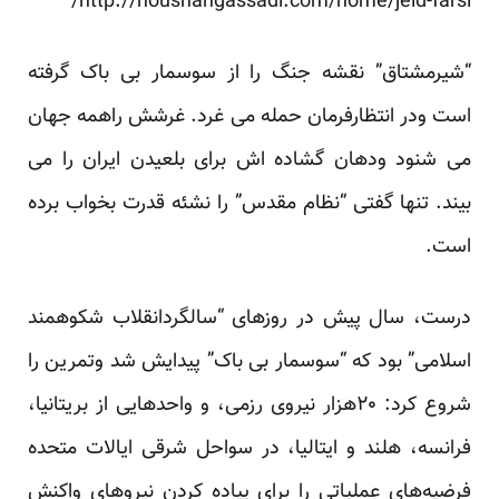
http://houshangassadi.com/home/jeld-farsi/
“شیرمشتاق” نقشه جنگ را از
سوسمار بی باک
گرفته
است ودر انتظارفرمان حمله می غرد. غرشش راهمه جهان
می شنود ودهان گشاده اش برای بلعیدن ایران را می
بیند. تنها گفتی “نظام مقدس” را نشئه قدرت بخواب برده
است.
درست، سال پیش در روزهای “سالگردانقلاب شکوهمند
اسلامی” بود که “سوسمار بی باک” پیدایش شد وتمرین را
شروع کرد: ۲۰هزار نیروی رزمی، و واحد‌هایی از بریتانیا،
فرانسه، هلند و ایتالیا، در سواحل شرقی ایالات متحده
فرضیه‌های عملیاتی را برای پیاده کردن نیروهای واکنش