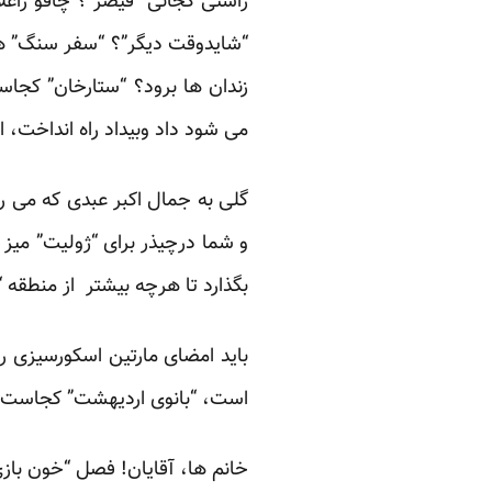
راستی کجائی “قیصر”؟ چاقو راغلا
“شایدوقت دیگر”؟ “سفر سنگ” هی
زندان ها برود؟ “ستارخان” کجاس
می شود داد وبیداد راه انداخت، ا
گلی به جمال اکبر عبدی که می رو
و شما درچیذر برای “ژولیت” میز 
بگذارد تا هرچه بیشتر از منطقه “
باید امضای مارتین اسکورسیزی را
است، “بانوی اردیهشت” کجاست؟ 
خانم ها، آقایان! فصل “خون بازی”