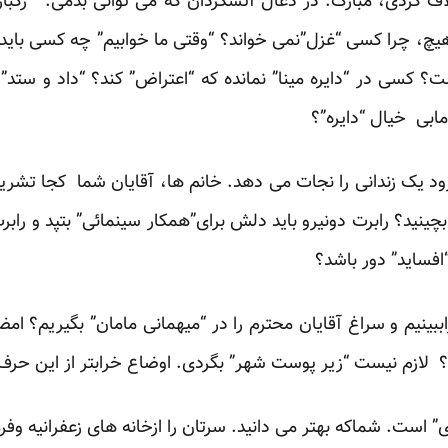
ف کردی، مبارک. در ذغال آتشگردان که می توانی بدمی. ”رگبار” 
چ، چرا کسی “غزل”نمی خواند؟ “وقتی ما خوابیم” چه کسی باید
ت؟ کسی در “دایره مینا” نمانده که “اعتراض” کند؟ “داد و ست
مابی خیال “دایره”؟
د یک زندانی را نجات می دهد. خانم ها، آقایان شما کجا تشریف 
بچینید؟ رابرت دونیرو باید دلش برای”همکار سینمائی” بتپد و راب
افساید” دور باشد؟
ببینیم و سراغ آقایان محترم را در “میهمانی مامان” بگیریم؟ 
لازم نیست “زیر پوست شهر” بگردی. اوضاع خرابتر از این حر
 است. شماکه بهتر می دانید. سرتان را ازخانه های زعفرانیه وفرما