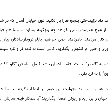
 داد بزنید.حتی پنجره هارا باز نکنید. توی خیابان آمدن که در
از هیچ هنرمندی نمی خواهد چه وچگونه بسازد. سینما هم فی
کنار مردمند. بامردمند. نمی خواهیم پابلو نرودارابیادتان بیاو
 و حتی ام کلثوم را بگذارید. کافی است به نامه تر و تازه سینما 
م به “قیصر” نیست. فقط یادمان باشد فصل ساختن “گاو” گذشته
” را به تن دارد.
. همین. بین ندا وژولیت این دومی را انتخاب کرده اید، ما ا
هان را بردارید و زیرش امضاء بگذارید: “با همکار فیلم سازتان ا