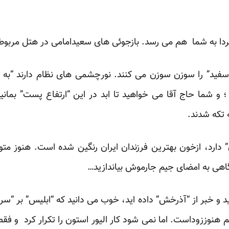
ردا به شما هم می رسد. بازجوئی های سعیدامامی در هتل مربو
سفید” را سوزن سوزن می کنند. نورچشمی های نظام دارند “به نا
؛ و شما حاج آقا می خواهید تا ابد در این “ارتفاع پست” بمانید
 تکه شدند.
ن” دارد، ازخون بهترین فرزندان ایران رنگین شده است. هنوز مت
اهی به امضای جیم جارموش بیاندازید…
د و خبر از “آذرخش” داده اید، خوب می دانید که “ابلیس” بر “سر
 هم هنوززوداست. اما نمی شود کار الیور استون را تکرار کرد و 