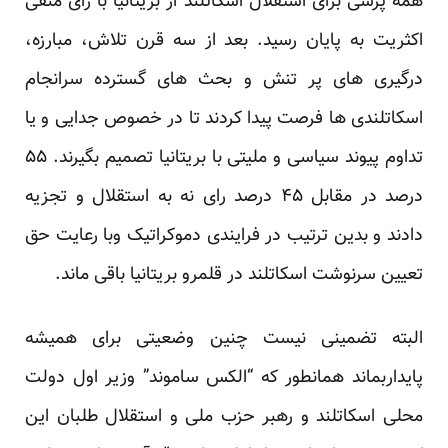
همه پرسی برای استقلال اسکاتلند از بریتانیا با رای منفی
اکثریت به پایان رسید. بعد از سه قرن تلاش، مبارزه،
درگیری های پر تنش و بحث های گسترده سرانجام
اسکاتلندی ها فرصت پیدا کردند تا در خصوص جدایی و یا
تداوم پیوند سیاسی و ملیتی با بریتانیا تصمیم بگیرند. ۵۵
درصد در مقابل ۴۵ درصد رای نه به استقلال و تجزیه
دادند و بدین ترتیب در فرایندی دموکراتیک وبا رعایت حق
تعیین سرنوشت اسکاتلند در قلمرو بریتانیا باقی ماند.
البته تضمینی نیست چنین وضعیتی برای همیشه
پایداربماند همانطور که “الکس ساموند” وزیر اول دولت
محلی اسکاتلند و رهبر حزب ملی و استقلال طلبان این