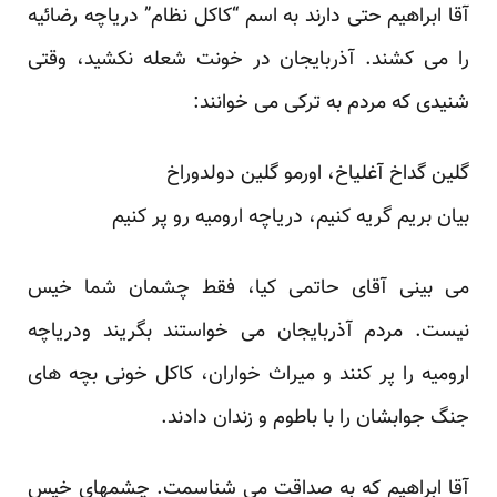
آقا ابراهیم حتی دارند به اسم “کاکل نظام” دریاچه رضائیه
را می کشند. آذربایجان در خونت شعله نکشید، وقتی
شنیدی که مردم به ترکی می خوانند:
گلین گداخ آغلیاخ، اورمو گلین دولدوراخ
بیان بریم گریه کنیم، دریاچه ارومیه رو پر کنیم
می بینی آقای حاتمی کیا، فقط چشمان شما خیس
نیست. مردم آذربایجان می خواستند بگریند ودریاچه
ارومیه را پر کنند و میراث خواران، کاکل خونی بچه های
جنگ جوابشان را با باطوم و زندان دادند.
آقا ابراهیم که به صداقت می شناسمت. چشمهای خیس