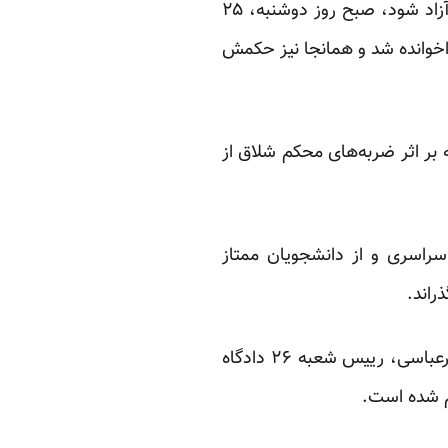
به گزارش وبسایت کلمه، نیایی فر که قرار است هفته آینده با پایان دوران محکومیتش از زندان آزاد شود، صبح روز دوشنبه، ۲۵
راخوانده شد و همانجا نیز حکمش
بر اثر ضربه‌های محکم شلاق از
 در کنکور سراسری و از دانشجویان ممتاز
او که در تظاهرات روز عاشورا، ششم دی سال ۱۳۸۸ تهران بازداشت شده بود، از سوی قاضی پیرعباسی، رییس شعبه ۲۶ دادگاه
 شده است.