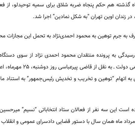
 گذشته هم حکم پنجاه ضربه شلاق برای سمیه توحیدلو، از ف
 زندان اوین تهران “به شکل نمادین” اجرا شد.
عارف به جرم توهین به محمود احمدی‌نژاد به تحمل این مجازات م
رسیدگی به پرونده منتقدان محمود احمدی نژاد از سوی دستگا
گرفته، روزنامه ایران ـ روزنامه ر
رده است این سه نفر از فعالان ستاد انتخاباتی “نسیم” میرحسی