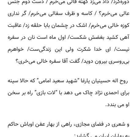
دوره‌گرد/ داد می‌زد کهنه قالی می‌خرم / دست دوم جنس
عالی می‌خرم؟ / کاسه و ظرف سفالی می‌خرم/ گر نداری
کوزه خالی می‌خرم/ اشک در چشمان بابا حلقه زد/ عاقبت
آهی کشید بغضش شکست/ اول ماه است نان در سفره
نیست/ ای خدا شکرت ولی این زندگی‌ست/ خواهرم
بی‌روسری بیرون دوید/ گفت آقا سفره خالی می‌خری؟
روح اله حسینیان یارغا “شهید سعید امامی” که حالا سینه
برای احمدی نژاد چاک می دهد با “لات بازی” راه بر سخن
او می بندد.
و شعری در فضای مجازی، راهی از بهار عفن اوباش حاکم
به بهاران ایران می گشاید: