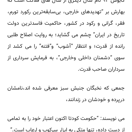
کابوس ۹۲
نام سال دیگری از
سال های فلاکت
است که
بهارش بر “تهدیدهای خارجی، بی‌سابقه‌ترین رکورد تورم،
فقر، گرانی و رکود در کشور، حاکمیت فاسدترین دولت
تاریخ در ایران” چشم می گشاید؛ به روایت اصلاح طلبی
رانده از قدرت؛ و انتظار “آشوب” و”فتنه” را می کشد از
سوی “دشمنان داخلی وخارجی”، به فرمایش سرداری از
سرداران صاحب قدرت.
جمعی که نخبگان جنبش سبز معرفی شده اند،نامشان
درپرده و خودشان در زندانند،
می نویسند
: “حکومت کودتا اکنون اعتبار خود را به تمامی
از دست داده، تنها متکی به ابزار سرکوب و ارعاب است.”