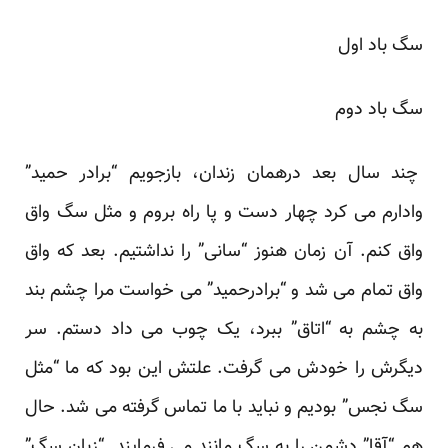
سگ باد اول
سگ باد دوم
چند سال بعد درهمان زندان، بازجویم “برادر حمید”
وادارم می کرد چهار دست و پا راه بروم و مثل سگ واق
واق کنم. آن زمان هنوز “سانی” را نداشتیم. بعد که واق
واق تمام می شد و “برادرحمید” می خواست مرا چشم بند
به چشم به “اتاق” ببرد، یک چوب می داد دستم. سر
دیگرش را خودش می گرفت. علتش این بود که ما “مثل
سگ نجس” بودیم و نباید با ما تماس گرفته می شد. حال
هم “آقا” دشمن را به سگ مانند می فرمایند. “زبان سگ”