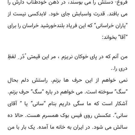
فروغ- دستش را می بوسند، در ذهن خودطناب دارش را
می بافند. قدرت واسبابش جای خود. لابدکسی نیست از
“یاران خراسانی” که این فریاد بلندخورشید خراسان را برای
“آقا” بخواند:
من آنم که در پای خوکان نریزم ، مر این قیمتی ُدّر ِ لفظِ
دری را..
نمی خواهم از این حرف ها بزنم. راستش دلم بحال
“سگ” سوخته است. می خواهم در باره “سگ” حرف بزنم.
آشکار است که ما سگی داریم بنام “سانی” یا “ آقای
سانی”. عکسش روی فیس بوک همسرم هست. حالا ده
سالش می شود. در ایران به خانه ما آمده. یک بار با من