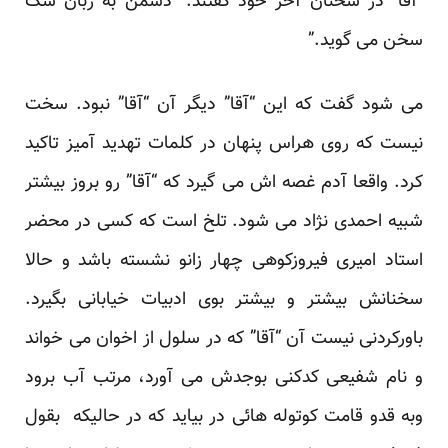
“آقا” در سخنان آخر خود گفتند: “دشمن به زبان سگ
سخن می گوید.”
می شود گفت که این “آقا” دیگر آن “آقا” نبود. سخت
نیست که روی هراس پنهان در کلمات تهدید آمیز تاکید
کرد. واقعا آدم غصه اش می گیرد که “آقا” رو بروز بیشتر
شبیه احمدی نژاد می شود. تلخ است که کسی در محضر
استاد امیری فیروزکوهی چهار زانو نشسته باشد و حالا
سخنانش بیشتر و بیشتر بوی ادبیات خیابانی بگیرد.
باورکردنی نیست آن “آقا” که در سلول از اخوان می خواند
و نام شفیعی کدکنی بوجدش می آورد، مرتب آب برود
وبه قدو قامت کوتوله هائی در بیاید که در حالیکه بقول