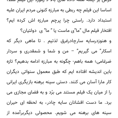
فرض بر اینکه همه داده های بالا د رمورد این فیلم غلط،
اساسا این فیلم چه ربطی به مبارزه کنونی مردم ایران علیه
استبداد دارد. راستی چرا پرچم مبارزه اش کرده ایم؟
افتخار فیلم مال “ما”ی ماست یا “ ما” ی دولتیان؟
و هنوزدرسایه سارچادرغرق لذتیم . تا ماهی دیگر که
اسکار” می گیریم” – من و شما و شمقدری و سردار
ضرغامی؛ همه باهم- چگونه به مبارزه ادامه بدهیم؟ تازه
باین اندیشه افتاده ایم که طبق معمول سنواتی دیگران
کار مارا آسان می کنند. دستی سینه برهنه بازیگری ایرانی
را از میان یک فیلم مستند می برُد و به فضای مجازی می
برد. ما دست افشانان سایه چادر، به لحظه ای حیران
سینه های برهنه می شویم. محصولی دیگربرآمده از