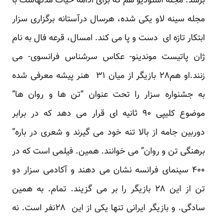
برسد. مجله استودیو هم که برای ادامه حیات مدتهاست با
مجله سینه لاو یکی شده، هرسال درآستانه برگزاری سزار
ابتکار تازه ای دست و پا می کند. امسال، قرعه فال به نام
ژان پاتیست موندینو- عکاس سرشناس فرانسوی- می
زنند.او هم۲۸ بازیگر از میان ۳۱ هنر پیشه معرفی شده
به جشنواره سزار را تحت عنوان “تن ها و روان ها”
موضوع کلیپی ۹۰ ثانیه ای قرار می دهد که در برابر
دوربین جامه از بالا تنه خود می گیرند و شعری در باره”
برهنگی تن و روان” می خوانند. همین. فیلمی است که در
۴۰۰ سینمای فرانسه نشان می دهند و آکادمی سزار دو
تن از این ۲۸ بازیگر را بر می گزیند. تمام. به همین
سادگی. و بازیگر ایرانی تنها یکی از این ۲۸نفر است. نه