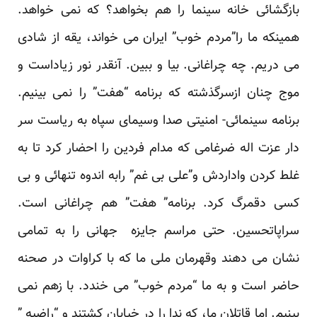
بازگشائی خانه سینما را هم بخواهد؟ که نمی خواهد.
همینکه ما را”مردم خوب” ایران می خواند، یقه از شادی
می دریم. چه چراغانی. بیا و ببین. آنقدر نور زیاداست و
موج چنان ازسرگذشته که برنامه “هفت” را نمی بینیم.
برنامه سینمائی- امنیتی صدا وسیمای سپاه به ریاست سر
دار عزت اله ضرغامی که مدام فردین را احضار کرد تا به
غلط کردن واداردش و”علی بی غم” رابه اندوه تنهائی و بی
کسی دقمرگ کرد. برنامه” هفت” هم چراغانی است.
سراپاتحسین. حتی مراسم جایزه جهانی را به تمامی
نشان می دهند وقهرمان ملی ما که با کراوات در صحنه
حاضر است و به ما “مردم خوب” می خندد. با زهم نمی
بینیم. اما قاتلان ما، که ندا را در خیابان کشتند و “راضیه ”