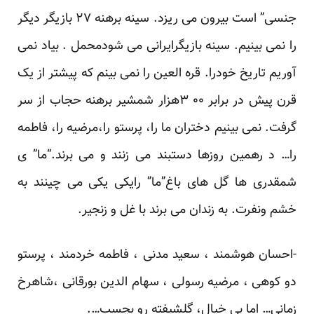
جنسی” است بیرون می ریزد. سینه برهنه ۲۷ بازیگر دیگر
را نمی بینیم. سینه بازیگرایرانی می شودمحمل . بیاد نمی
آوریم تاریخ خودرا. قره العین را نمی بینم که پیشتر از یک
قرن پیش در برابر ۰۰ ۳هزار شمشیر برهنه حجاب از سر
گرفت. نمی بینیم دختران ما را، پرستو را،مرضیه را، فاطمه
را… د رهمین روزها دستبند می زنند و می برند.“ما” ی
شمقدری ها گل های باغ”ما” رایکی یکی می چینند به
خشم ونفرت. به زندان می برند با غل و زنجیر.
-احسان هوشمند ، سعید مدنی ، فاطمه خردمند ، پرستو
دو کوهی ، مرضیه رسولی ، سهام الدین بورقانی ،شاهرخ
زمانی… اما بی خیال، گلشیفته رو بچسب….