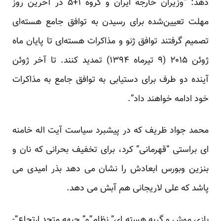
دهد: “وزیران خارجه ایران و گروه ۱+۵ در آخرین روز
مهلت تعیین‌شده برای رسیدن به توافق جامع هسته‌ای
تصمیم گرفتند توافق ژنو و مذاکرات هسته‌ای تا پایان ماه
ژوئن ۲۰۱۵ (۹ تیرماه ۱۳۹۴) تمدید کنند. تا آخر ژوئن
آینده دو طرف برای دستیابی به توافق جامع به مذاکرات
خود ادامه خواهند داد”.
محمد جواد ظریف که در پیشبرد سیاست آیت اله خامنه
ای براستی “قهرمانی” کرد، برای تخفیف بحرانی که نان و
بنزین وبورس ابعادش را نشان می دهد
بذر امیدی
می
پاشد که علی لاریجانی هم آبش می دهد.
بازی موش و گربه هسته ای” نظام”و” جبهه متحد ارتجاع”-