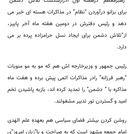
“رهبرمعظم” درهفته اول آذرازشکست تلاش “دشمن”
برای بزانو درآوردن “نظام” در مذاکرات هسته ای خبر می
دهد و رئیس دفترش در دومین هفته ماه آخر پاییز،
از”تلاش دشمن برای ایجاد
نسل حرامزاده
پرده بر می
دارد.
رئیس جمهور و وزیرخارجه اش هم که مو به مو منویات
“رهبر فرزانه” رادر مذاکرات اتمی پیش برده و هفت ماه
مذاکره با “ دشمن” را تمدید کرده اند، بازبه پاشیدن تخم
امید و گستردن تور تدبیر مشغولند.
روشن کردن بیشتر فضای سیاسی هم بعهده علم الهدی
امام جمعه مشهد است که به صراحت و با”زبان امروز”ی