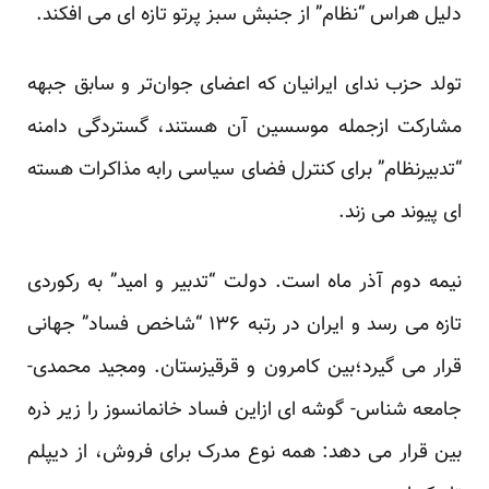
دلیل هراس “نظام” از جنبش سبز پرتو تازه ای می افکند.
تولد حزب ندای ایرانیان که اعضای جوان‌تر و سابق جبهه
مشارکت ازجمله موسسین آن هستند، گستردگی دامنه
“تدبیرنظام” برای کنترل فضای سیاسی رابه مذاکرات هسته
ای پیوند می زند.
نیمه دوم آذر ماه است. دولت “تدبیر و امید” به رکوردی
تازه می رسد و ایران در رتبه ۱۳۶ “شاخص فساد” جهانی
قرار می گیرد؛بین کامرون و قرقیزستان. ومجید محمدی-
جامعه شناس- گوشه ای ازاین فساد خانمانسوز را زیر ذره
بین قرار می دهد:
همه نوع مدرک برای فروش، از دیپلم