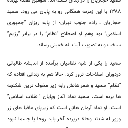
سعید حجاریان را در زندان کشته اند. سومین هفته تیرماه
۱۳۸۸ با این زمزمه همگانی رو به پایان می رود. سعید
حجاریان ـ زاده جنوب تهران- از پایه ریزان “جمهوری
اسلامی” بود وهم او اصطلاح “نظام” را در برابر “رژیم”
ساخت و به تصویب آیت اله خمینی رساند.
سعید را یکی از شبه نظامیان برآمده از اندیشه طالبانی
دردوران اصلاحات ترور کرد. حالا هم به زندانی افتاده که
“نظام” سعید و همراهانش رابه زیر مخوف ترین شکنجه
ها برده است. سعید نماد آغاز وپایان “انقلاب اسلامی”
است. او نماد آرمان هائی است که زیرپای مافیا های زر
وزور له شدند وحالا درپرده آخر باید روحا یا جسما نابود