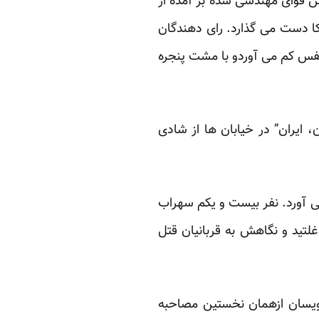
یش قوای مهندسی شده بر آمده از
کا دست می گذارد. رای دهندگان
نفس کم می آوردو با مشت پنجره
، ایران” در خیابان ها از شادی
نند. روزنامه نگاری، اسامی جانباختگان 25 خرداد 88 را بیادها می آورد. نفر بیست و یکم سهراب
بی بر خاک غلتید و نگاهش به قربانیان قتل
نویسان ازهمان نخستین مصاحبه