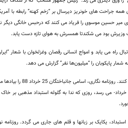
ی” را ورق دیگری می زند. “رئیس جمهور منتخب” که از شکاف آرا
همه جراحت های خونریز دیرسال بر “زخم کهنه” رابطه با آمری
دی میر حسین موسوی را فریاد می کنند که درحبس خانگی دیگر 
وزیرش بود می شکندتا همسرش به هوای تازه دست یابد.
بال راه می یابد و امواج انسانی رقصان وغزلخوان با شعار “ایران
 شمار پایکوبان را “میلیون‌ها نفر” گزارش می دهد.
زخم های نو وکهنه دهان باز می ک
عرابی است. راهها به امروز- ۳۰ خرداد- می رسد، روزی که ندا به گلوله استبداد مذه
ستبداد، یکایک بر زبانها و قلم های جاری می گردد. روزنامه 