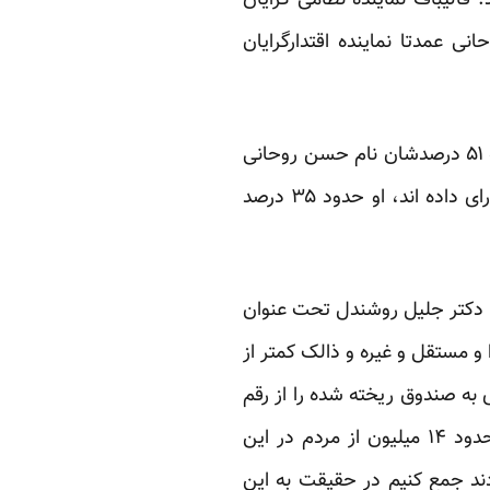
قالیباف نماینده‌ نظامی گرایان
نی عمدتا نماینده‌ اقتدارگرایان
۵۱ رقم محوری است. ۵۱ میلیون نفرحق رای داشته اند، حدود 37 میلیون نفرشان رای داده اند که ۵۱ درصدشان نام حسن روحانی
را نوشته اند، اما با احتساب ۱۴ میلیون نفر که رای نداده اند و ۱۷میلیون نفر که به رقبای “دکتر” رای داده اند، او حدود ۳۵ درصد
اوت، فضای اجتماعی در “انتخاب ۹۲” آغاز شده است. دکتر جلیل روشندل تحت عنوان
و مستقل و غیره و ذالک کمتر از
کرد. اگر جمع کل آرای به صندوق ریخته شده را از رقم
افراد واجد شرایط - که طبق ادعای وزارت کشور ۵۰ میلیون بوده است – کم کنید هنوز چیزی حدود ۱۴ میلیون از مردم در این
 کاندیدای بازنده رای دادند جمع کنیم در حقیقت به این