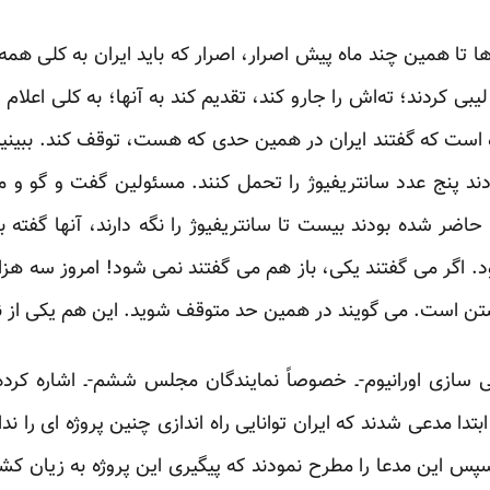
ا تا همین چند ماه پیش اصرار، اصرار که باید ایران به کلی همه‌
یبی کردند؛ ته‌اش را جارو کند، تقدیم کند به آنها؛ به کلی اعلام ا
ه است که گفتند ایران در همین حدی که هست، توقف کند. ببینید 
ند پنج عدد سانتریفیوژ را تحمل کنند. مسئولین گفت و گو و مذاک
ضر شده بودند بیست تا سانتریفیوژ را نگه دارند، آنها گفته 
د. اگر می گفتند یکی، باز هم می گفتند نمی شود! امروز سه هزار 
شتن است. می گویند در همین حد متوقف شوید. این هم یکی از ناک
سازی اورانیوم-ـ خصوصاً نمایندگان مجلس ششم-ـ اشاره کرد
دا مدعی شدند که ایران توانایی راه اندازی چنین پروژه ای را ندا
پس این مدعا را مطرح نمودند که پیگیری این پروژه به زیان ک