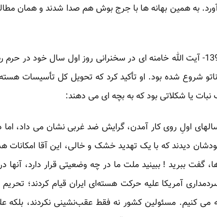
د آورد. به همین بهانه ها با جرج بوش هم صدا شدند و همان مطا
چهار سال بعد- در 1 فروردین 1390- آیت الله خامنه ای در سخنرانی روز اول سال
ناتو شروع شده بود. او تأکید کرد که تحویل کل تأسیسات هسته 
نبات یا شکلاتی بود که به بچه ای می دهند:
در سالهای اولِ روی کار آمدن، گرایش ضد غربی نشان می داد، اما 
ودشان دیدند که با یک تهدید خشک و خالی، این آقا امکانات 
ا، گفت ببرید ! ببینید ملت ما در چه وضعیتی قرار دارد، آنها د
دمداری آمریکا علیه حرکت هسته‌ای ایران قیام کردند؛ تحریم ک
ه می کنیم. مسئولین کشور نه فقط عقب‌نشینی نکردند، بلکه عل