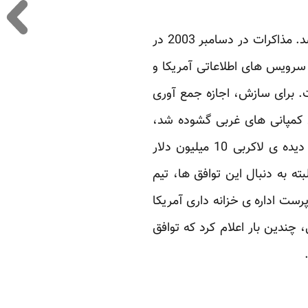
تجربه ی دوم: سرهنگ قذافی در سال 2003 تصمیم گرفت روابط اش با جهان غرب را بهبود بخشد. مذاکرات در دسامبر 2003 در
 سرویس های اطلاعاتی آمریکا و
ت. برای سازش، اجازه جمع آوری
ی کمپانی های غربی گشوده شد،
قذافی در مبارزه ی با القاعده در کنار جرج بوش قرار گرفت، به هر یک از خانواده های صدمه دیده ی لاکربی 10 میلیون دلار
ت کرد. توافق ها و همراهی ها منافع بسیاری برای دولت های غربی داشت[3]. البته به دنبال این توافق ها، تیم
رست اداره ی خزانه داری آمریکا
 چندین بار اعلام کرد که توافق