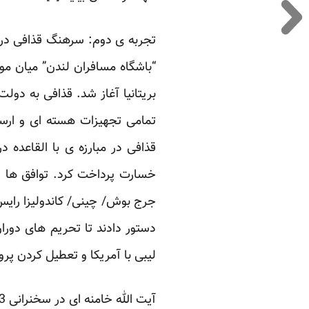
“باشگاه مسافران لندن” میان مو
بریتانیا آغاز شد. قذافی به دو
تمامی تجهیزات هسته ای و ارسا
جرج بوش/ چینی/ کاندولیزا رایس،
دستور دادند تا تحریم های دوران
لیبی با آمریکا و تعطیل کردن پ
آیت الله خامنه ای در سخنرانی 13دی 1386 در این خصوص گفته است: