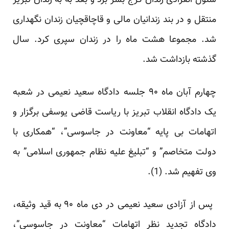
سلول انفرادی زندان کرج بسر برد و بعد به به زندان تبریز
منتقل و در بند زندانیان مالی و قاچاقچیان زندان نگهداری
شد. مجموعا هشت ماه را در زندان سپری کرد. سال
گذشته بازداشت شد.
چهارم آبان ماه ۹۰ جلسه دادگاه سعید نعیمی در شعبه
یک دادگاه انقلاب تبریز با ریاست قاضی یوسفی برگزار و
اتهامات بی پایه “معاونت در جاسوسی”، “همکاری با
دولت متخاصم” و “تبلیغ علیه نظام جمهوری اسلامی” به
وی تفهیم شد. (1).
پس از آزادی سعید نعیمی در دی ماه ۹۰ به قید وثیقه،
دادگاه تجدید نظر اتهامات “معاونت در جاسوسی”،