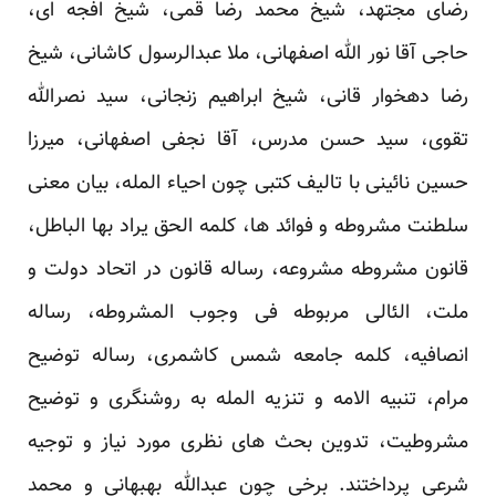
رضای مجتهد، شیخ محمد رضا قمی، شیخ افجه ای،
حاجی آقا نور الله اصفهانی، ملا عبدالرسول کاشانی، شیخ
رضا دهخوار قانی، شیخ ابراهیم زنجانی، سید نصرالله
تقوی، سید حسن مدرس، آقا نجفی اصفهانی، میرزا
حسین نائینی با تالیف کتبی چون احیاء المله، بیان معنی
سلطنت مشروطه و فوائد ها، کلمه الحق یراد بها الباطل،
قانون مشروطه مشروعه، رساله قانون در اتحاد دولت و
ملت، الئالی مربوطه فی وجوب المشروطه، رساله
انصافیه، کلمه جامعه شمس کاشمری، رساله توضیح
مرام، تنبیه الامه و تنزیه المله به روشنگری و توضیح
مشروطیت، تدوین بحث های نظری مورد نیاز و توجیه
شرعی پرداختند. برخی چون عبدالله بهبهانی و محمد