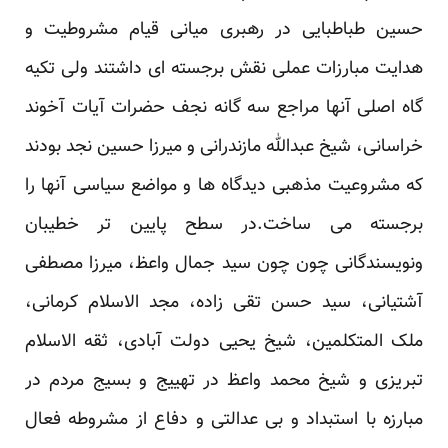
حسین طباطبایی در رهبری میانی قیام مشروطیت و
هدایت مبارزات عملی نقش برجسته ای داشتند ولی تکیه
گاه اصلی آنها مراجع سه گانه نجف حضرات آیات آخوند
خراسانی، شیخ عبدالله مازندرانی و میرزا حسین نجد بودند
که مشروعیت مذهبی دیدگاه ها و مواضع سیاسی آنها را
برجسته می ساخت.در سطح پایین تر خطیبان
ونویسندگانی چون چون سید جمال واعظ، میرزا مصطفی
آشتیانی، سید حسن تقی زاده، مجد الاسلام کرمانی،
ملک المتکلمین، شیخ یحیی دولت آبادی، ثقه الاسلام
تبریزی و شیخ محمد واعظ در تهییج و بسیج مردم در
مبارزه با استبداد و بی عدالتی و دفاع از مشروطه فعال