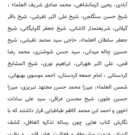
آبادی، یحیی کرمانشاهی، محمد صادق شریف العلماء ،
شیخ حسن سنگلجی، شیخ علی اکبر تفرشی، شیخ باقر
گیلانی، شریعتمدار کاشانی، شیخ جعفر گلپایگانی، شیخ
جعفر سلطان العلماء، حاجی سید محمد تفرشی، شیح
حسین چاله میدانی، سید حسن شوشتری، محمد رضا
قمی، علی اکبر طهرانی، ابراهیم نوری، شیخ المشایخ
کردستانی ، امام جمعه کردستان، احمد موسوی بهبهانی،
شمس العلماء، میرزا محمد حسن مجتهد تبریزی، میرزا
حسین علوی، شیخ محسن عراقی، سید علی سادات
اخوی و احمد ابن محمد کاظم طباطبایی قرار داشتند که با
نگارش کتاب هایی چون رساله تذکره الغافل، کشف
المراد، حرمت مشروطه و فعالیت های قلمی و نظری