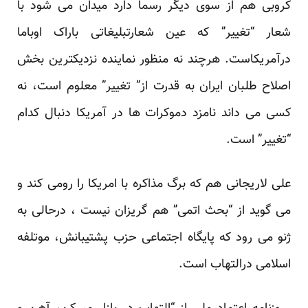
کروبی هم از سوی دیگر رسما دارد میدان می شود با
شعار “تغییر” که عین شعارتبلیغاتی باراک اوباما
درآمریکاست. ‏هرچند نه منظور نماینده نزدیکترین بخش
اصلاح طلبان ایران به قدرت از” تغییر” معلوم است، نه
کسی می داند نامزد ‏دموکرات ها در آمریکا دنبال کدام
“تغییر” است.‏
علی لاریجانی هم که برگ مذاکره با امریکا را رومی کند و
می گوید از “بحث اتمی” هم گریزان نیست ، درحالی به
‏ژنو می رود که پایگاه اجتماعی حزب پشتیبانش، موتلفه
اسلامی درالتهاب است.‏