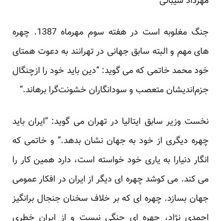
مهرداد شیبانی
جنگ مغلوبه است در هفته سوم مهرماه 1387. چهره
های مهم و البته سابق جهانی در تهرانند به دعوت همتای
خود ‏محمد خاتمی که می گوید: “دین باید خود را ازچنگال
جزم‌‏اندیشان متعصب و ‌‏سودانگاران خشونت‌‏گرا‎ ‎برهاند.“‏
نخست وزیر سابق ایتالیا در تهران می گوید: “ایران باید
چهره دیگری از خود به جهان نشان بدهد.” و خاتمی که
انگار ‏دنیارا به یاری خود خواسته است، دارد همین کار را
می کند. می کوشد چهره ای دیگر از ایران در افکار عمومی
جهان ‏بسازد. چهره ای که بر خلاف سخنان جنجال برانگیز
احمدی نژاد، چهره ای جنگی نیست و از ایران خطری