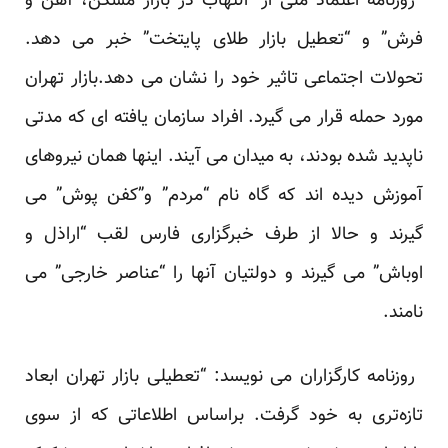
‏ روزنامه اعتماد ملی از “التهاب در بازار مسکن، آهن و
فرش” و “تعطیل بازار طلا‌ی پایتخت” خبر می دهد.
‏تحولات اجتماعی تاثیر خود را نشان می دهد.بازار تهران
مورد حمله قرار می گیرد. افراد سازمان یافته ای که ‏مدتی
ناپدید شده بودند، به میدان می آیند. اینها همان نیروهای
آموزش دیده اند که گاه نام “مردم” و”کفن پوش” می
‏گیرند و حالا از طرف خبرگزاری فارس لقب “اراذل و
اوباش” می گیرند و دولتیان آنها را “عناصر خارجی” می
‏نامند.‏
‏ روزنامه کارگزاران می نویسد: “تعطیلی بازار تهران ابعاد
تازه‌تری به خود گرفت. براساس اطلاعاتی که از سوی