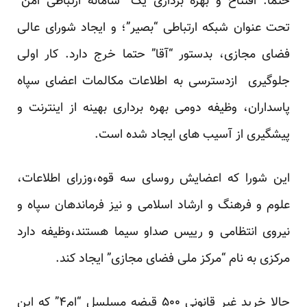
حتما. افتتاح و بهره برداری یک “سامانه ارتباطی امن”
تحت عنوان شبکه ارتباطی “بصیر”؛ و ایجاد شورای عالی
فضای مجازی، بدستور “آقا” حتما خرج دارد. کار اولی
جلوگیری ازدسترسی به اطلاعات مکالمات اعضای سپاه
پاسداران، وظیفه دومی بهره برداری بهینه از اینترنت و
پیشگیری از آسیب های ایجاد شده است.
این شورا که اعضایش روسای سه قوه،وزرای اطلاعات،
علوم و فرهنگ و ارشاد اسلامی و نیز فرماندهان سپاه و
نیروی انتظامی و رییس صداو سیما هستند،وظیفه دارد
مرکزی به نام “مرکز ملی فضای مجازی” ایجاد کند.
حالا خرید غیر قانونی ۵۰۰ قبضه مسلسل “ام۴” که این