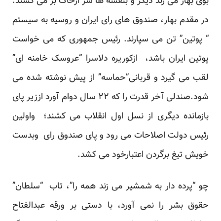
بوی بهار می زند دیگر و بنفشه ها سر ازخاک بر می کشند.
در مقدم بهار، صندوق های رای ایران و روسیه به سیستم
“ پوتین” تن می سپارند. رئیس جمهوری که می خواست
پوتین ایران باشد، ازکوریره دلاسرا “عروسک خامنه ای”
لقب می گیرد و قربانی”حماسه” از پیش نوشته شده می
شود.صندلی آخر قدرت را که ۲۲ سال دوام آورد اززیر پای
بازمانده دیگری از نسل اول انقلاب می کشند؛ واولین
رئیس دولت اصلاحات می رود و پای صندوق رای وبدست
خویش تیغ برگردن اعتبارخود می کشد.
چو “پرده دار به شمشیر می زند همه را”، تاب “سلطان”
حقوق بشر را نمی آورد، با دستی بر ورقه عبدالفتاح