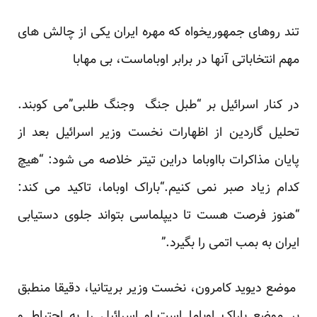
تند روهای جمهوریخواه که مهره ایران یکی از چالش های
مهم انتخاباتی آنها در برابر اوباماست، بی مهابا
در کنار اسرائیل بر “طبل جنگ وجنگ طلبی”می کوبند.
تحلیل گاردین از اظهارات نخست وزیر اسرائیل بعد از
پایان مذاکرات بااوباما دراین تیتر خلاصه می شود: “هیچ
کدام زیاد صبر نمی کنیم.“باراک اوباما، تاکید می کند:
“هنوز فرصت هست تا دیپلماسی بتواند جلوی دستیابی
ایران به بمب اتمی را بگیرد.”
موضع دیوید کامرون، نخست وزیر بریتانیا، دقیقا منطبق
بر موضع باراک اوباما است.او اسرائیل را به احتیاط و