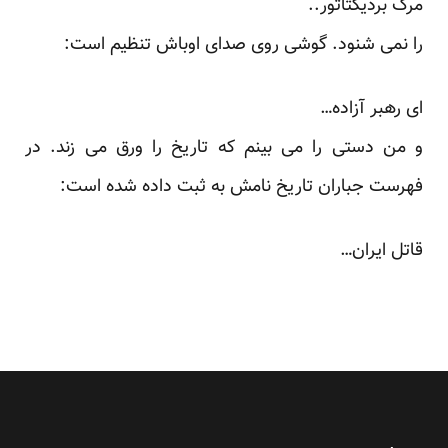
مرگ بردیکتاتور..
را نمی شنود. گوشی روی صدای اوباش تنظیم است:
ای رهبر آزاده…
و من دستی را می بینم که تاریخ را ورق می زند. در
فهرست جباران تاریخ نامش به ثبت داده شده است:
قاتل ایران…